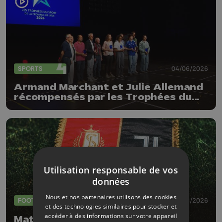
SPORTS
04/06/2026
Armand Marchant et Julie Allemand
récompensés par les Trophées du
sport de la Province de Liège
Utilisation responsable de vos
données
Nous et nos partenaires utilisons des cookies
FOOTBALL
01/06/2026
et des technologies similaires pour stocker et
accéder à des informations sur votre appareil
Match de gala à Sclessin, le