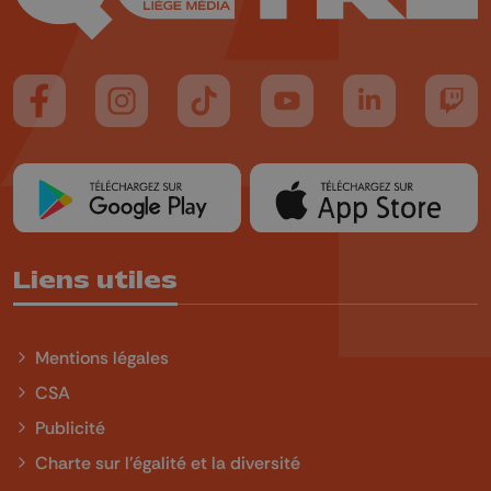
Suivez-nous sur FaceBook
Suivez-nous sur Instagram
Suivez-nous sur TikTok
Suivez-nous sur YouTube
Suivez-nous sur
Suiv
Liens utiles
Mentions légales
CSA
Publicité
Charte sur l'égalité et la diversité