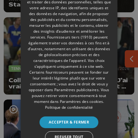
et traiter des données personnelles, telles que
Standard accueillera la Juventus
votre adresse IP, des identifiants uniques et
des données de navigation, afin de proposer
des publicités et du contenu personnalisés,
mesurer les publicités et le contenu, obtenir
des insights d’audience et améliorer les
services.
Fournisseurs tiers (1910)
peuvent
également traiter vos données à ces fins et à
d’autres, notamment en utilisant des données
de géolocalisation précises et des
caractéristiques de l’appareil. Vos choix
Ouv
s’appliquent uniquement à ce site web.
TENNIS
29/05/2026
Certains fournisseurs peuvent se fonder sur
leur intérêt légitime plutôt que sur votre
Collignon vainqueur de Shelton: "J'ai
consentement ; vous avez le droit de vous y
vraiment été très solide du début à
opposer dans
Paramètres publicitaires
. Vous
la fin"
pouvez retirer votre consentement à tout
moment dans
Paramètres des cookies
.
Politique de confidentialité
ACCEPTER & FERMER
REFUSER TOUT