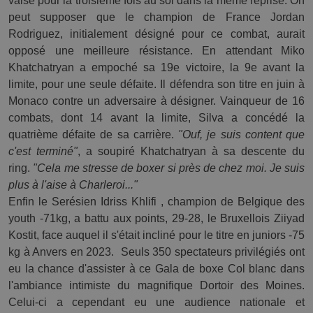
valsé pour la troisième fois au sol dans la même reprise. On 
peut supposer que le champion de France Jordan 
Rodriguez, initialement désigné pour ce combat, aurait 
opposé une meilleure résistance. En attendant Miko 
Khatchatryan a empoché sa 19e victoire, la 9e avant la 
limite, pour une seule défaite. Il défendra son titre en juin à 
Monaco contre un adversaire à désigner. Vainqueur de 16 
combats, dont 14 avant la limite, Silva a concédé la 
quatrième défaite de sa carrière. 
"Ouf, je suis content que 
c'est terminé"
, a soupiré Khatchatryan à sa descente du 
ring. 
"Cela me stresse de boxer si près de chez moi. Je suis 
plus à l'aise à Charleroi..."
Enfin le Serésien Idriss Khlifi , champion de Belgique des 
youth -71kg, a battu aux points, 29-28, le Bruxellois Ziiyad 
Kostit, face auquel il s'était incliné pour le titre en juniors -75 
kg à Anvers en 2023.  Seuls 350 spectateurs privilégiés ont 
eu la chance d'assister à ce Gala de boxe Col blanc dans 
l'ambiance intimiste du magnifique Dortoir des Moines. 
Celui-ci a cependant eu une audience nationale et 