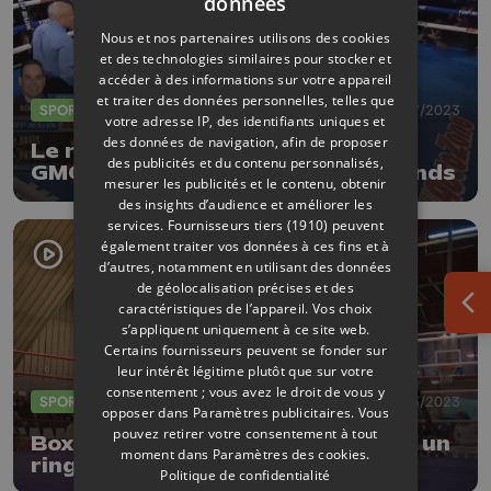
données
Nous et nos partenaires utilisons des cookies
et des technologies similaires pour stocker et
accéder à des informations sur votre appareil
et traiter des données personnelles, telles que
SPORTS
24/07/2023
votre adresse IP, des identifiants uniques et
des données de navigation, afin de proposer
Le rêve américain de Promotion
des publicités et du contenu personnalisés,
GMG (Cheratte) aura duré 10 rounds
mesurer les publicités et le contenu, obtenir
des insights d’audience et améliorer les
services.
Fournisseurs tiers (1910)
peuvent
également traiter vos données à ces fins et à
d’autres, notamment en utilisant des données
de géolocalisation précises et des
caractéristiques de l’appareil. Vos choix
Ouv
s’appliquent uniquement à ce site web.
Certains fournisseurs peuvent se fonder sur
leur intérêt légitime plutôt que sur votre
consentement ; vous avez le droit de vous y
SPORTS
09/03/2023
opposer dans
Paramètres publicitaires
. Vous
pouvez retirer votre consentement à tout
Boxe : des jeunes s'affirment sur un
moment dans
Paramètres des cookies
.
ring liégeois
Politique de confidentialité