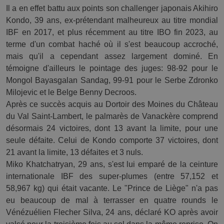
Il a en effet battu aux points son challenger japonais Akihiro 
Kondo, 39 ans, ex-prétendant malheureux au titre mondial 
IBF en 2017, et plus récemment au titre IBO fin 2023, au 
terme d'un combat haché où il s'est beaucoup accroché, 
mais qu'il a cependant assez largement dominé. En 
témoigne d'ailleurs le pointage des juges: 98-92 pour le 
Mongol Bayasgalan Sandag, 99-91 pour le Serbe Zdronko 
Milojevic et le Belge Benny Decroos. 
Après ce succès acquis au Dortoir des Moines du Château 
du Val Saint-Lambert, le palmarès de Vanackère comprend 
désormais 24 victoires, dont 13 avant la limite, pour une 
seule défaite. Celui de Kondo comporte 37 victoires, dont 
21 avant la limite, 13 défaites et 3 nuls.  
Miko Khatchatryan, 29 ans, s'est lui emparé de la ceinture 
internationale IBF des super-plumes (entre 57,152 et 
58,967 kg) qui était vacante. Le "Prince de Liège" n'a pas 
eu beaucoup de mal à terrasser en quatre rounds le 
Vénézuélien Flecher Silva, 24 ans, déclaré KO après avoir 