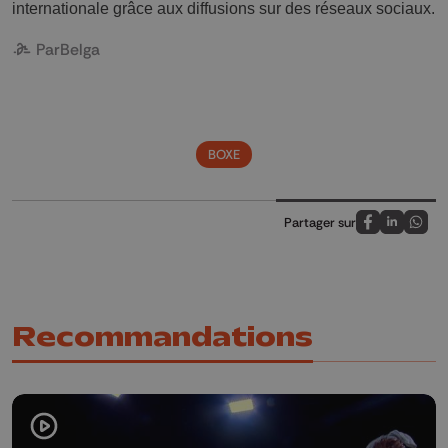
internationale grâce aux diffusions sur des réseaux sociaux.
Par
Belga
BOXE
Partager sur
Partagez sur
Partagez 
Parta
Recommandations