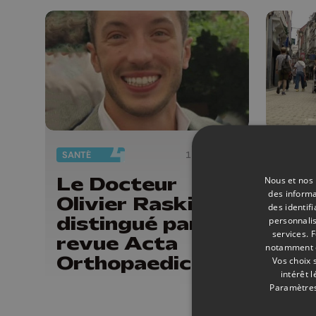
SANTÉ
11/05/2026
INFOS
Le Docteur
Pas
Nous et nos 
des informa
Olivier Raskin
à H
des identif
distingué par la
ann
personnalis
services.
F
revue Acta
notamment en
Orthopaedica
Vos choix 
intérêt 
Belgica
Paramètres