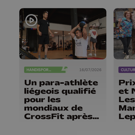
HANDISPORTS
16/07/2026
CULTU
Un para-athlète
Pri
liégeois qualifié
et 
pour les
Les
mondiaux de
Ma
CrossFit après
Le
seulement un an
de rééducation