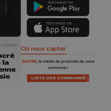
17/10/2025
Où nous capter
acré
 la
QU4TRE
, le média de proximité de votre
commune !
enne
sie
LISTE DES COMMUNES