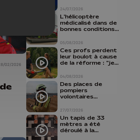
24/07/2026
L'hélicoptère
médicalisé dans de
bonnes conditions à
Oupeye
05/08/2026
Ces profs perdent
leur boulot à cause
de la réforme : "je
28/02/2026
travaillais bien plus
comme prof que
04/08/2026
comme
Des places de
 de
pharmacienne"
pompiers
volontaires
disponibles en
province de Liège :
27/07/2026
"Un citoyen qui
Un tapis de 33
ue
n'est formé ne
mètres a été
peut pas nous
déroulé à la
aider"
Cathédrale de