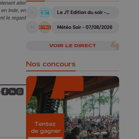
enant aller 
en Inde, en 
Le JT Edition du soir -
A suivre
07/08/2026
t le regard 
Météo Soir - 07/08/2026
A suivre
VOIR LE DIRECT
Nos concours
r
Partagez sur FaceBook
Partagez sur LinkedIn
Partagez sur Whatsapp
🎁 Gagnez 5x2
places pour le
Bucolique Ferrières
Festival 🌿🎶