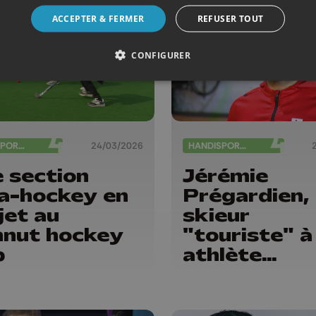
ACCEPTER & FERMER
REFUSER TOUT
CONFIGURER
HANDISPORTS
24/03/2026
HANDISPORTS
 section
Jérémie
a-hockey en
Prégardien,
jet au
skieur
nut hockey
"touriste" à
b
athlète
paralympiq