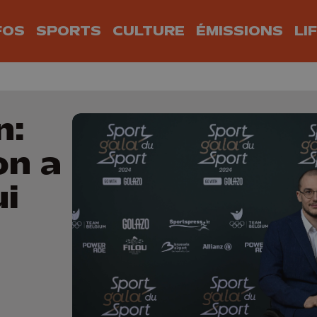
FOS
SPORTS
CULTURE
ÉMISSIONS
LI
n:
on a
ui