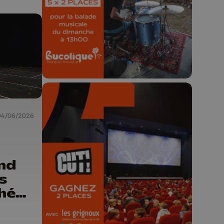
Concours valable jusqu'au 9 août,
23h59.
04/06/2026
🎬 Concours CUT x
Les Grignoux ✨
and
s
Concours permanent - 2 places à
phées
gagner chaque semaine !
la