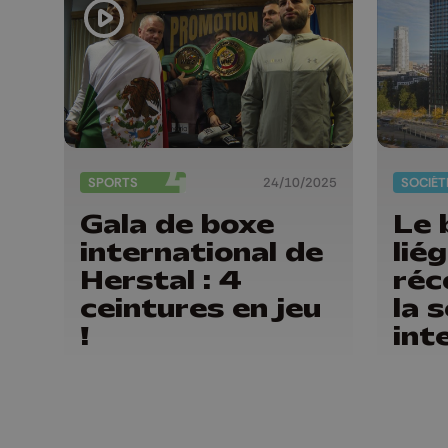
SPORTS
24/10/2025
SOCIÉT
Gala de boxe
Le 
international de
lié
Herstal : 4
réc
ceintures en jeu
la 
!
int