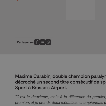
Partager sur
Partagez sur FaceBook
Partagez sur LinkedIn
Partagez sur Whatsapp
Maxime Carabin, double champion paralym
décroché un second titre consécutif de sp
Sport à Brussels Airport.
"C'est le deuxième, mais à la différence du premier,
premiers et je prends deux médailles, championnats du