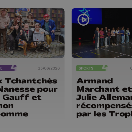
RE
15/06/2026
SPORTS
x Tchantchès
Armand
Nanesse pour
Marchant et
 Gauff et
Julie Allem
non
récompensé
pomme
par les Tro
du sport de 
Province de