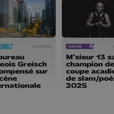
É
17/10/2025
CULTURE
bureau
M'sieur 13 s
geois Greisch
champion de
ompensé sur
coupe acadi
scène
de slam/poé
ernationale
2025