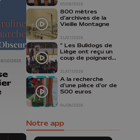
Liège
05/08/2026
800 mètres
d'archives de la
Vieille Montagne
31/07/2026
" Les Bulldogs de
Liège ont reçu un
coup de poignard
28/10/2025
dans le dos "
se
31/07/2026
A la recherche
ier
d'une pièce d'or de
e
500 euros
04/08/2026
Notre app