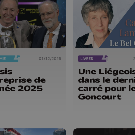
MIE
01/12/2025
LIVRES
sis
Une Liégeoi
reprise de
dans le dern
nnée 2025
carré pour l
Goncourt