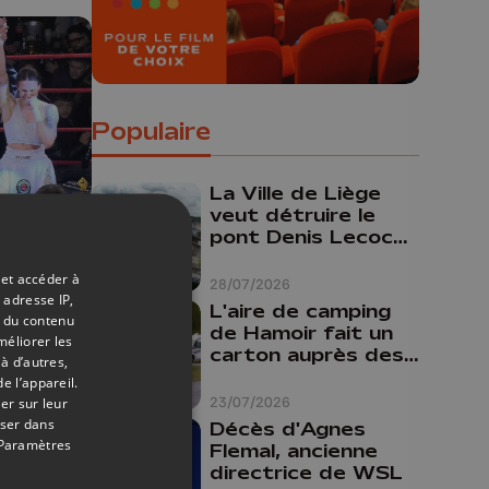
Populaire
La Ville de Liège
veut détruire le
pont Denis Lecocq
30/03/2026
mais manque de
 et accéder à
budget pour le
28/07/2026
 adresse IP,
faire
 du
L'aire de camping
t du contenu
de Hamoir fait un
méliorer les
carton auprès des
à d’autres,
touristes
e l’appareil.
er sur leur
23/07/2026
oser dans
Décès d'Agnes
Paramètres
Flemal, ancienne
directrice de WSL