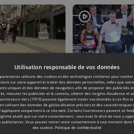
Liège
30/04/2026
SPORTS
Utilisation responsable de vos données
 de braderie
Boxe : une
partenaires utilisons des cookies et des technologies similaires pour stocker
tions sur votre appareil et traiter des données personnelles, telles que votre
uy cette
championne
iants uniques et des données de navigation, afin de proposer des publicités e
ée
monde
és, mesurer les publicités et le contenu, obtenir des insights d’audience et a
ournisseurs tiers (1910)
peuvent également traiter vos données à ces fins et 
couronnée à
 utilisant des données de géolocalisation précises et des caractéristiques d
Herstal !
s’appliquent uniquement à ce site web. Certains fournisseurs peuvent se fond
légitime plutôt que sur votre consentement ; vous avez le droit de vous y opp
 publicitaires
. Vous pouvez retirer votre consentement à tout moment dans
des cookies
.
Politique de confidentialité