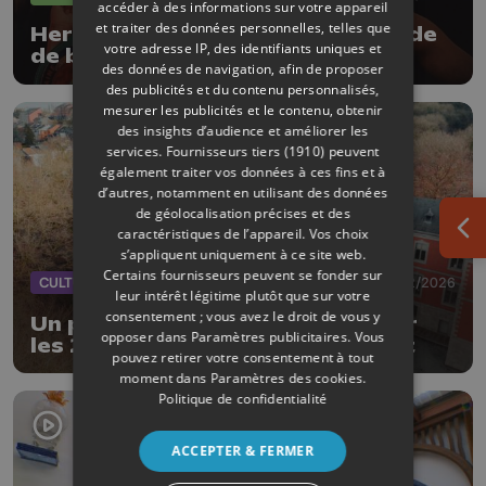
accéder à des informations sur votre appareil
et traiter des données personnelles, telles que
Herstal : un championnat du monde
votre adresse IP, des identifiants uniques et
de boxe féminine ce samedi soir
des données de navigation, afin de proposer
des publicités et du contenu personnalisés,
mesurer les publicités et le contenu, obtenir
des insights d’audience et améliorer les
services.
Fournisseurs tiers (1910)
peuvent
également traiter vos données à ces fins et à
d’autres, notamment en utilisant des données
de géolocalisation précises et des
caractéristiques de l’appareil. Vos choix
Ouv
s’appliquent uniquement à ce site web.
Certains fournisseurs peuvent se fonder sur
CULTURE
02/02/2026
leur intérêt légitime plutôt que sur votre
consentement ; vous avez le droit de vous y
Un programme de festivités pour
opposer dans
Paramètres publicitaires
. Vous
les 200 ans du Val Saint-Lambert
pouvez retirer votre consentement à tout
moment dans
Paramètres des cookies
.
Politique de confidentialité
ACCEPTER & FERMER