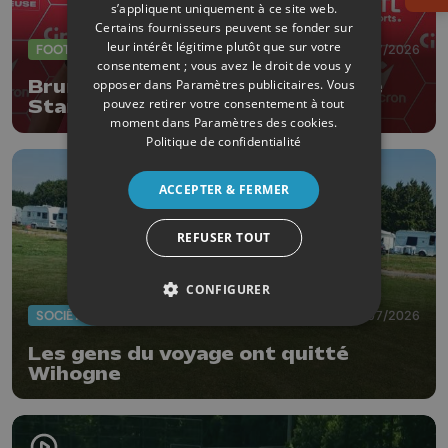
s’appliquent uniquement à ce site web.
Certains fournisseurs peuvent se fonder sur
leur intérêt légitime plutôt que sur votre
FOOTBALL
23/07/2026
consentement ; vous avez le droit de vous y
opposer dans
Paramètres publicitaires
. Vous
Bruny Nsimba : " La Coupe pour le
pouvez retirer votre consentement à tout
Standard dans les 3 ans"
moment dans
Paramètres des cookies
.
Politique de confidentialité
ACCEPTER & FERMER
REFUSER TOUT
CONFIGURER
SOCIÉTÉ
20/07/2026
Les gens du voyage ont quitté
Wihogne