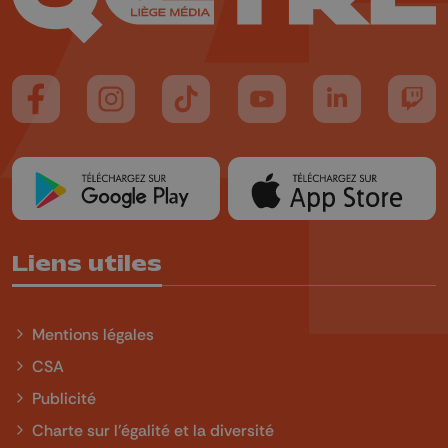
Suivez-nous sur FaceBook
Suivez-nous sur Instagram
Suivez-nous sur TikTok
Suivez-nous sur YouTube
Suivez-nous sur
Suiv
Liens utiles
Mentions légales
CSA
Publicité
Charte sur l'égalité et la diversité