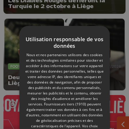
Les Diables Rouges défieront la
Turquie le 2 octobre à Liège
Utilisation responsable de vos
données
Nous et nos partenaires utilisons des cookies
et des technologies similaires pour stocker et
accéder à des informations sur votre appareil
FOOTBALL
23/07/2026
et traiter des données personnelles, telles que
votre adresse IP, des identifiants uniques et
Deux nouvelles arrivées au RFC
des données de navigation, afin de proposer
Liège
des publicités et du contenu personnalisés,
mesurer les publicités et le contenu, obtenir
des insights d’audience et améliorer les
services.
Fournisseurs tiers (1910)
peuvent
également traiter vos données à ces fins et à
d’autres, notamment en utilisant des données
de géolocalisation précises et des
caractéristiques de l’appareil. Vos choix
Ouv