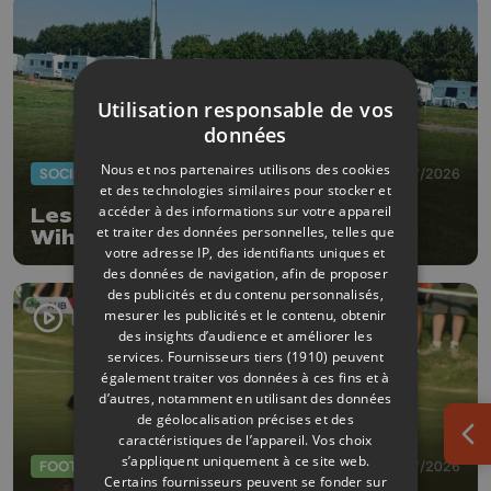
Utilisation responsable de vos
données
Nous et nos partenaires utilisons des cookies
SOCIÉTÉ
20/07/2026
et des technologies similaires pour stocker et
accéder à des informations sur votre appareil
Les gens du voyage ont quitté
et traiter des données personnelles, telles que
Wihogne
votre adresse IP, des identifiants uniques et
des données de navigation, afin de proposer
des publicités et du contenu personnalisés,
mesurer les publicités et le contenu, obtenir
des insights d’audience et améliorer les
services.
Fournisseurs tiers (1910)
peuvent
également traiter vos données à ces fins et à
d’autres, notamment en utilisant des données
de géolocalisation précises et des
caractéristiques de l’appareil. Vos choix
Ouv
s’appliquent uniquement à ce site web.
FOOTBALL
09/07/2026
Certains fournisseurs peuvent se fonder sur