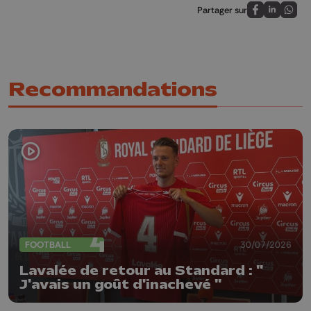
Partager sur
Partagez sur
Partagez 
Parta
Recommandations
FOOTBALL
30/07/2026
Lavalée de retour au Standard : "
J'avais un goût d'inachevé "