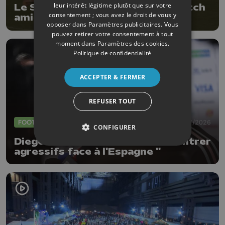
leur intérêt légitime plutôt que sur votre
Le Standard s'impose 0-4 en match
consentement ; vous avez le droit de vous y
amical à Aubel
opposer dans
Paramètres publicitaires
. Vous
pouvez retirer votre consentement à tout
moment dans
Paramètres des cookies
.
Politique de confidentialité
ACCEPTER & FERMER
REFUSER TOUT
FOOTBALL
09/07/2026
CONFIGURER
Diego Moreira : " Il faudra se montrer
agressifs face à l'Espagne "