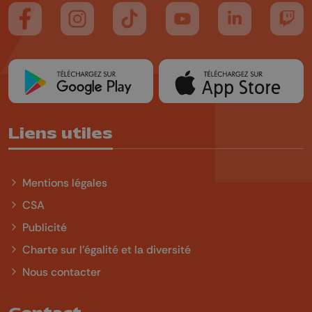
Suivez-nous sur FaceBook
Suivez-nous sur Instagram
Suivez-nous sur TikTok
Suivez-nous sur YouTube
Suivez-nous sur
Suiv
Liens utiles
Mentions légales
CSA
Publicité
Charte sur l'égalité et la diversité
Nous contacter