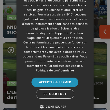
des publicités et du contenu personnalisés,
mesurer les publicités et le contenu, obtenir
des insights d’audience et améliorer les
services.
Fournisseurs tiers (1910)
peuvent
VOLLEY
15/02/2026
également traiter vos données à ces fins et à
d’autres, notamment en utilisant des données
N1D : Waremme renoue avec le
de géolocalisation précises et des
succès dans la douleur
caractéristiques de l’appareil. Vos choix
Ouv
s’appliquent uniquement à ce site web.
Certains fournisseurs peuvent se fonder sur
leur intérêt légitime plutôt que sur votre
consentement ; vous avez le droit de vous y
opposer dans
Paramètres publicitaires
. Vous
pouvez retirer votre consentement à tout
moment dans
Paramètres des cookies
.
Politique de confidentialité
ACCEPTER & FERMER
FOOTBALL
01/02/2026
L'Union Momalloise remporte le
REFUSER TOUT
derby hesbignon sur la pelouse de
Waremme (2-4)
CONFIGURER