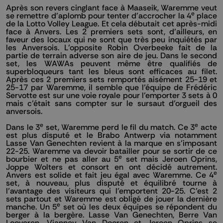
Après son revers cinglant face à Maaseik, Waremme veut
e
se remettre d’aplomb pour tenter d’accrocher la 4
place
de la Lotto Volley League. Et cela débutait cet après-midi
face à Anvers. Les 2 premiers sets sont, d’ailleurs, en
faveur des locaux qui ne sont que très peu inquiétés par
les Anversois. L’opposite Robin Overbeeke fait de la
partie de terrain adverse son aire de jeu. Dans le second
set, les WAWAs peuvent même être qualifiés de
superbloqueurs tant les bleus sont efficaces au filet.
Après ces 2 premiers sets remportés aisément 25-19 et
25-17 par Waremme, il semble que l’équipe de Frédéric
Servotte est sur une voie royale pour l’emporter 3 sets à 0
mais c’était sans compter sur le sursaut d’orgueil des
anversois.
e
e
Dans le 3
set, Waremme perd le fil du match. Ce 3
acte
est plus disputé et le Brabo Antwerp via notamment
Lasse Van Genechten revient à la marque en s’imposant
22-25. Waremme va devoir batailler pour se sortir de ce
e
bourbier et ne pas aller au 5
set mais Jeroen Oprins,
Joppe Wolters et consort en ont décidé autrement.
e
Anvers est solide et fait jeu égal avec Waremme. Ce 4
set, à nouveau, plus disputé et équilibré tourne à
l’avantage des visiteurs qui l’emportent 20-25. C’est 2
sets partout et Waremme est obligé de jouer la dernière
e
manche. Un 5
set où les deux équipes se répondent du
berger à la bergère. Lasse Van Genechten, Berre Van
Looveren, Vianney Van Dooren et Jeroen Oprins se