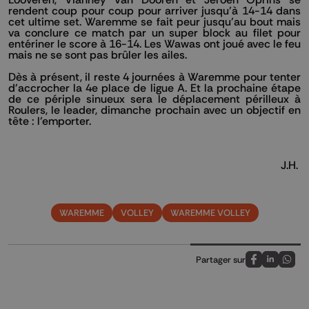
rendent coup pour coup pour arriver jusqu’à 14-14 dans
cet ultime set. Waremme se fait peur jusqu’au bout mais
va conclure ce match par un super block au filet pour
entériner le score à 16-14. Les Wawas ont joué avec le feu
mais ne se sont pas brûler les ailes.
Dès à présent, il reste 4 journées à Waremme pour tenter
d'accrocher la 4e place de ligue A. Et la prochaine étape
de ce périple sinueux sera le déplacement périlleux à
Roulers, le leader, dimanche prochain avec un objectif en
tête : l’emporter.
J.H.
WAREMME
VOLLEY
WAREMME VOLLEY
Partager sur
Partagez sur
Partagez 
Parta