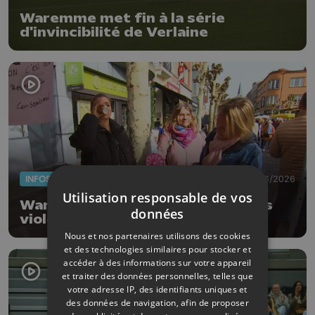
Waremme met fin à la série
d'invincibilité de Verlaine
INFOS
06/03/2026
Utilisation responsable de vos
Waremme : sensibiliser contre les
données
violences intrafamiliales
Nous et nos partenaires utilisons des cookies
et des technologies similaires pour stocker et
accéder à des informations sur votre appareil
et traiter des données personnelles, telles que
votre adresse IP, des identifiants uniques et
des données de navigation, afin de proposer