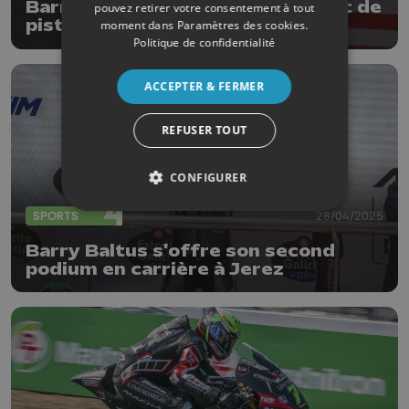
Barry Baltus : Le Moto GP en bout de
pouvez retirer votre consentement à tout
piste dès 2027 ?
moment dans
Paramètres des cookies
.
Politique de confidentialité
ACCEPTER & FERMER
REFUSER TOUT
CONFIGURER
SPORTS
28/04/2025
Barry Baltus s'offre son second
podium en carrière à Jerez