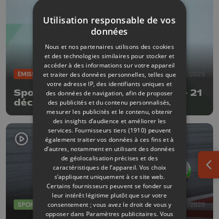
Utilisation responsable de vos
données
Nous et nos partenaires utilisons des cookies
et des technologies similaires pour stocker et
accéder à des informations sur votre appareil
ÉMISSIONS
21/12/2025
et traiter des données personnelles, telles que
votre adresse IP, des identifiants uniques et
Sports 4 avec Raphaël Collignon - 21
des données de navigation, afin de proposer
décembre 2025
des publicités et du contenu personnalisés,
mesurer les publicités et le contenu, obtenir
des insights d’audience et améliorer les
services.
Fournisseurs tiers (1910)
peuvent
également traiter vos données à ces fins et à
d’autres, notamment en utilisant des données
de géolocalisation précises et des
caractéristiques de l’appareil. Vos choix
Ouv
s’appliquent uniquement à ce site web.
Certains fournisseurs peuvent se fonder sur
leur intérêt légitime plutôt que sur votre
SPORTS
21/12/2025
consentement ; vous avez le droit de vous y
opposer dans
Paramètres publicitaires
. Vous