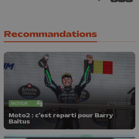
Partagez sur
Partagez 
Parta
Recommandations
MOTEUR
27/02/2026
Moto2 : c'est reparti pour Barry
Baltus