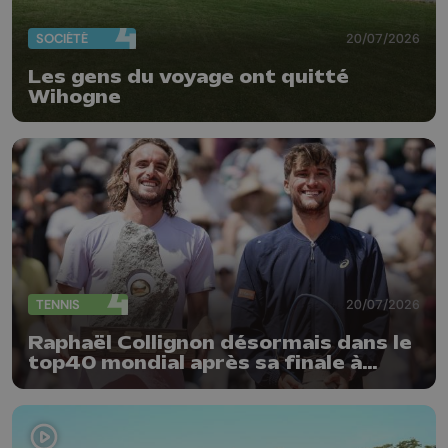
SOCIÉTÉ
20/07/2026
Les gens du voyage ont quitté
Wihogne
TENNIS
20/07/2026
Raphaël Collignon désormais dans le
top40 mondial après sa finale à
Gstaad