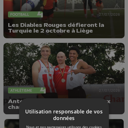
FOOTBALL
27/07/2026
Les Diables Rouges défieront la
Turquie le 2 octobre à Liège
ATHLÉTISME
27/07/2026
Antoine Snyders roi du sprint aux
championnats de Belgique
Utilisation responsable de vos
données
Nous et nos partenaires utilisons des cookies