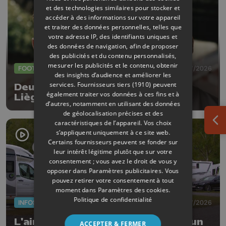
et des technologies similaires pour stocker et
accéder à des informations sur votre appareil
et traiter des données personnelles, telles que
votre adresse IP, des identifiants uniques et
des données de navigation, afin de proposer
des publicités et du contenu personnalisés,
mesurer les publicités et le contenu, obtenir
FOOTBALL
23/07/2026
des insights d’audience et améliorer les
services.
Fournisseurs tiers (1910)
peuvent
Deux nouvelles arrivées au RFC
également traiter vos données à ces fins et à
Liège
d’autres, notamment en utilisant des données
de géolocalisation précises et des
caractéristiques de l’appareil. Vos choix
Ouv
s’appliquent uniquement à ce site web.
Certains fournisseurs peuvent se fonder sur
leur intérêt légitime plutôt que sur votre
consentement ; vous avez le droit de vous y
opposer dans
Paramètres publicitaires
. Vous
pouvez retirer votre consentement à tout
moment dans
Paramètres des cookies
.
Politique de confidentialité
INFOS
23/07/2026
L'aire de camping de Hamoir fait un
ACCEPTER & FERMER