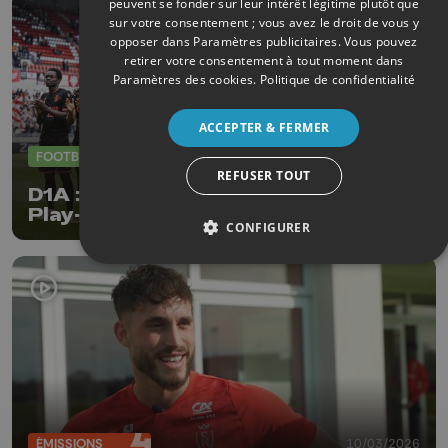
peuvent se fonder sur leur intérêt légitime plutôt que
sur votre consentement ; vous avez le droit de vous y
opposer dans
Paramètres publicitaires
. Vous pouvez
retirer votre consentement à tout moment dans
Paramètres des cookies
.
Politique de confidentialité
ACCEPTER & FERMER
FOOTBALL
04/05/2026
REFUSER TOUT
D1A : le Standard en tête des Europe
Play-offs
CONFIGURER
ÉMISSIONS
10/03/2026