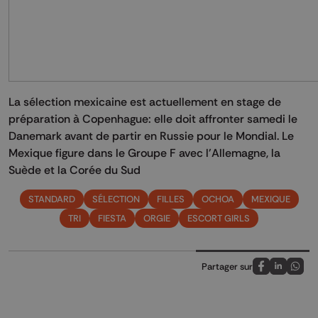
La sélection mexicaine est actuellement en stage de
préparation à Copenhague: elle doit affronter samedi le
Danemark avant de partir en Russie pour le Mondial. Le
Mexique figure dans le Groupe F avec l'Allemagne, la
Suède et la Corée du Sud
STANDARD
SÉLECTION
FILLES
OCHOA
MEXIQUE
TRI
FIESTA
ORGIE
ESCORT GIRLS
Partager sur
Partagez sur
Partagez 
Parta