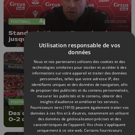
FOOTBALL
29/05/2026
Standard : Vincent Euvard prolonge
jusqu'en juin 2028
Utilisation responsable de vos
données
Nous et nos partenaires utilisons des cookies et des
technologies similaires pour stocker et accéder à des
informations sur votre appareil et traiter des données
personnelles, telles que votre adresse IP, des
identifiants uniques et des données de navigation, afin
de proposer des publicités et du contenu personnalisés,
mesurer les publicités et le contenu, obtenir des
insights d’audience et améliorer les services.
FOOTBALL
24/05/2026
Fournisseurs tiers (1910)
peuvent également traiter vos
Des débordements après la défaite
données à ces fins et à d’autres, notamment en utilisant
0-2 du Standard face à Charleroi
des données de géolocalisation précises et des
caractéristiques de l’appareil. Vos choix s’appliquent
uniquement à ce site web. Certains fournisseurs