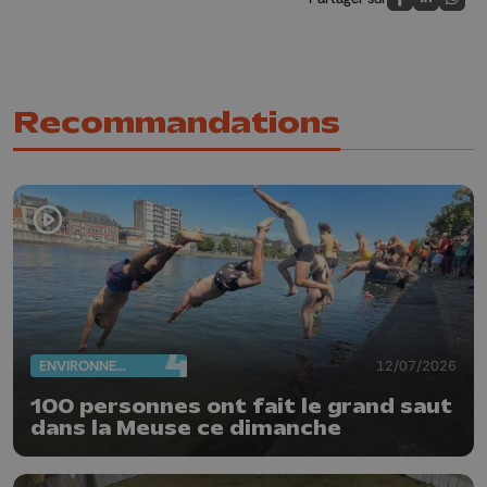
Partagez sur
Partagez 
Parta
Recommandations
ENVIRONNEMENT
12/07/2026
100 personnes ont fait le grand saut
dans la Meuse ce dimanche