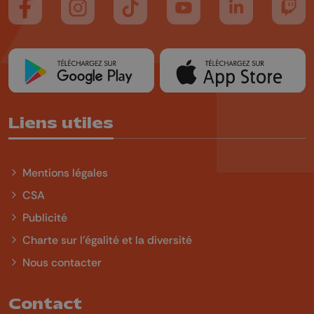
Suivez-nous sur FaceBook
Suivez-nous sur Instagram
Suivez-nous sur TikTok
Suivez-nous sur YouTube
Suivez-nous sur
Suiv
Liens utiles
Mentions légales
CSA
Publicité
Charte sur l'égalité et la diversité
Nous contacter
Contact