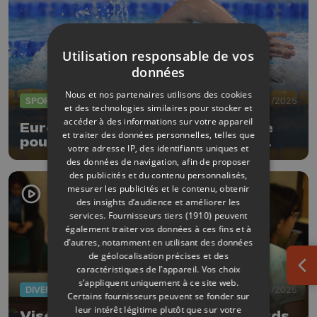
Utilisation responsable de vos
données
Nous et nos partenaires utilisons des cookies
SPORTS
05/12/2025
et des technologies similaires pour stocker et
accéder à des informations sur votre appareil
Euro de natation : pas de médaille
et traiter des données personnelles, telles que
pour Lucas Henveaux sur 200 m
votre adresse IP, des identifiants uniques et
nage libre
des données de navigation, afin de proposer
des publicités et du contenu personnalisés,
mesurer les publicités et le contenu, obtenir
des insights d’audience et améliorer les
services.
Fournisseurs tiers (1910)
peuvent
également traiter vos données à ces fins et à
d’autres, notamment en utilisant des données
de géolocalisation précises et des
caractéristiques de l’appareil. Vos choix
Ouv
s’appliquent uniquement à ce site web.
DIVERS
13/09/2025
Certains fournisseurs peuvent se fonder sur
leur intérêt légitime plutôt que sur votre
Visé Open de Rubik's Cube : records