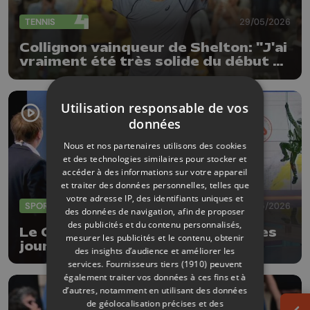
TENNIS
29/05/2026
Collignon vainqueur de Shelton: "J'ai
vraiment été très solide du début à
la fin"
Utilisation responsable de vos
données
Nous et nos partenaires utilisons des cookies
et des technologies similaires pour stocker et
accéder à des informations sur votre appareil
et traiter des données personnelles, telles que
votre adresse IP, des identifiants uniques et
SPORTS
28/05/2026
des données de navigation, afin de proposer
des publicités et du contenu personnalisés,
Le Club Alpin de Liège organise ses
mesurer les publicités et le contenu, obtenir
journées portes ouvertes ce
des insights d’audience et améliorer les
dimanche
services.
Fournisseurs tiers (1910)
peuvent
également traiter vos données à ces fins et à
d’autres, notamment en utilisant des données
de géolocalisation précises et des