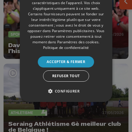
caractéristiques de l’appareil. Vos choix
Ouv
s’appliquent uniquement à ce site web.
Certains fournisseurs peuvent se fonder sur
leur intérêt légitime plutôt que sur votre
consentement ; vous avez le droit de vous y
opposer dans
Paramètres publicitaires
. Vous
SPORTS
20/05/2026
pouvez retirer votre consentement à tout
moment dans
Paramètres des cookies
.
David Goffin et Roland-Garros,
Politique de confidentialité
l'histoire est terminée
ACCEPTER & FERMER
REFUSER TOUT
CONFIGURER
ATHLÉTISME
17/05/2026
Seraing Athlétisme 6è meilleur club
de Belgique !