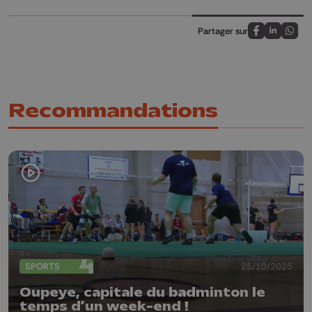
Partager sur
Partagez sur
Partagez 
Parta
Recommandations
SPORTS
25/10/2025
Oupeye, capitale du badminton le
temps d’un week-end !