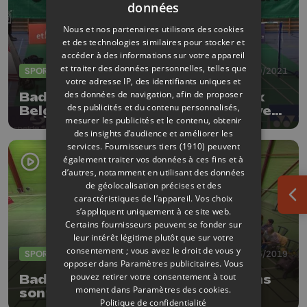
données
Nous et nos partenaires utilisons des cookies
et des technologies similaires pour stocker et
accéder à des informations sur votre appareil
et traiter des données personnelles, telles que
SPORTS
25/09/2021
votre adresse IP, des identifiants uniques et
des données de navigation, afin de proposer
Badminton : Une édition du Yonex
des publicités et du contenu personnalisés,
Belgian Junior plus petite mais avec
mesurer les publicités et le contenu, obtenir
du beau monde à Herstal
des insights d’audience et améliorer les
services.
Fournisseurs tiers (1910)
peuvent
également traiter vos données à ces fins et à
d’autres, notamment en utilisant des données
de géolocalisation précises et des
caractéristiques de l’appareil. Vos choix
Ouv
s’appliquent uniquement à ce site web.
Certains fournisseurs peuvent se fonder sur
leur intérêt légitime plutôt que sur votre
consentement ; vous avez le droit de vous y
SPORTS
12/05/2019
opposer dans
Paramètres publicitaires
. Vous
pouvez retirer votre consentement à tout
Badminton : les champions wallons
moment dans
Paramètres des cookies
.
sont liégeois
Politique de confidentialité