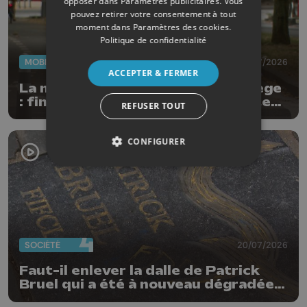
opposer dans
Paramètres publicitaires
. Vous
pouvez retirer votre consentement à tout
moment dans
Paramètres des cookies
.
Politique de confidentialité
MOBILITÉ
22/07/2026
ACCEPTER & FERMER
La mobilité douce s'améliore à Liège
: fin des travaux rive gauche, pistes
REFUSER TOUT
cyclo-piétonnes Avroy et
Guillemins...
CONFIGURER
SOCIÉTÉ
20/07/2026
Faut-il enlever la dalle de Patrick
Bruel qui a été à nouveau dégradée ?
"Nos ouvriers sont en vacances"