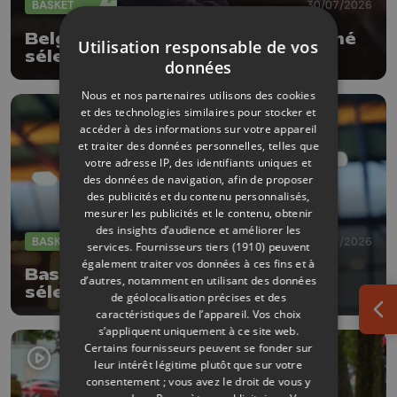
BASKET
30/07/2026
Belgian Lions : Lionel Bosco nommé
Utilisation responsable de vos
sélectionneur intérimaire
données
Nous et nos partenaires utilisons des cookies
et des technologies similaires pour stocker et
accéder à des informations sur votre appareil
et traiter des données personnelles, telles que
votre adresse IP, des identifiants uniques et
des données de navigation, afin de proposer
des publicités et du contenu personnalisés,
mesurer les publicités et le contenu, obtenir
des insights d’audience et améliorer les
BASKET
27/07/2026
services.
Fournisseurs tiers (1910)
peuvent
également traiter vos données à ces fins et à
Basket : Thibaut Petit devient
d’autres, notamment en utilisant des données
sélectionneur de la Suisse
de géolocalisation précises et des
(messieurs)
caractéristiques de l’appareil. Vos choix
Ouv
s’appliquent uniquement à ce site web.
Certains fournisseurs peuvent se fonder sur
leur intérêt légitime plutôt que sur votre
consentement ; vous avez le droit de vous y