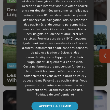
FOOTBALL
23/07/2026
et des technologies similaires pour stocker et
accéder à des informations sur votre appareil
Deux nouvelles arrivées au RFC
et traiter des données personnelles, telles que
Liège
votre adresse IP, des identifiants uniques et
des données de navigation, afin de proposer
des publicités et du contenu personnalisés,
mesurer les publicités et le contenu, obtenir
des insights d’audience et améliorer les
services.
Fournisseurs tiers (1910)
peuvent
également traiter vos données à ces fins et à
d’autres, notamment en utilisant des données
de géolocalisation précises et des
caractéristiques de l’appareil. Vos choix
Ouv
s’appliquent uniquement à ce site web.
SOCIÉTÉ
20/07/2026
Certains fournisseurs peuvent se fonder sur
leur intérêt légitime plutôt que sur votre
Les gens du voyage ont quitté
consentement ; vous avez le droit de vous y
Wihogne
opposer dans
Paramètres publicitaires
. Vous
pouvez retirer votre consentement à tout
moment dans
Paramètres des cookies
.
Politique de confidentialité
ACCEPTER & FERMER