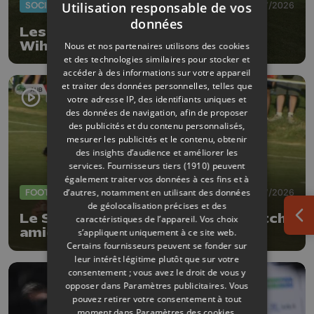
Utilisation responsable de vos
SOCIÉTÉ
20/07/2026
données
Les gens du voyage ont quitté
Wihogne
Nous et nos partenaires utilisons des cookies
et des technologies similaires pour stocker et
accéder à des informations sur votre appareil
et traiter des données personnelles, telles que
votre adresse IP, des identifiants uniques et
des données de navigation, afin de proposer
des publicités et du contenu personnalisés,
mesurer les publicités et le contenu, obtenir
des insights d’audience et améliorer les
services.
Fournisseurs tiers (1910)
peuvent
également traiter vos données à ces fins et à
FOOTBALL
09/07/2026
d’autres, notamment en utilisant des données
de géolocalisation précises et des
Le Standard s'impose 0-4 en match
caractéristiques de l’appareil. Vos choix
Ouv
amical à Aubel
s’appliquent uniquement à ce site web.
Certains fournisseurs peuvent se fonder sur
leur intérêt légitime plutôt que sur votre
consentement ; vous avez le droit de vous y
opposer dans
Paramètres publicitaires
. Vous
pouvez retirer votre consentement à tout
moment dans
Paramètres des cookies
.