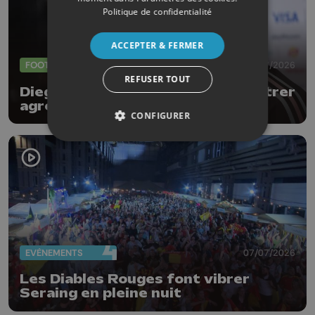
Politique de confidentialité
ACCEPTER & FERMER
FOOTBALL
09/07/2026
REFUSER TOUT
Diego Moreira : " Il faudra se montrer
agressifs face à l'Espagne "
CONFIGURER
EVÈNEMENTS
07/07/2026
Les Diables Rouges font vibrer
Seraing en pleine nuit