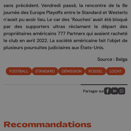
sans précédent. Vendredi passé, la rencontre de la 8e
journée des Europe Playoffs entre le Standard et Westerlo
n'avait pu avoir lieu. Le car des 'Rouches' avait été bloqué
par des supporters ultras réclamant le départ des
propriétaires américains 777 Partners qui avaient racheté
le club en avril 2022. La société américaine fait l'objet de
plusieurs poursuites judiciaires aux États-Unis.
Source : Belga
FOOTBALL
STANDARD
DÉMISSION
ROSSEL
LOCHT
Partager sur
Partagez sur
Partagez 
Parta
Recommandations