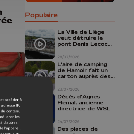
n
Populaire
rée
La Ville de Liège
veut détruire le
pont Denis Lecocq
mais manque de
budget pour le
28/07/2026
faire
L'aire de camping
de Hamoir fait un
carton auprès des
touristes
23/07/2026
Décès d'Agnes
 et accéder à
Flemal, ancienne
 adresse IP,
directrice de WSL
t du contenu
12/06/2026
méliorer les
24/07/2026
à d’autres,
sera
e l’appareil.
Des places de
er sur leur