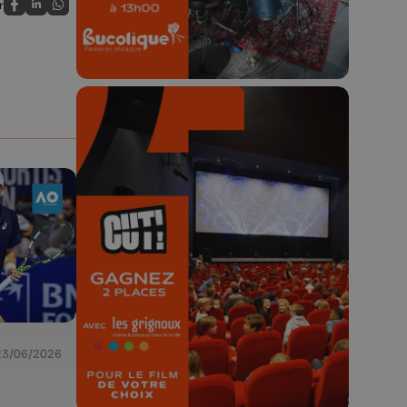
r
Partagez sur FaceBook
Partagez sur LinkedIn
Partagez sur Whatsapp
🎬 Concours CUT x
Les Grignoux ✨
Concours permanent - 2 places à
gagner chaque semaine !
23/06/2026