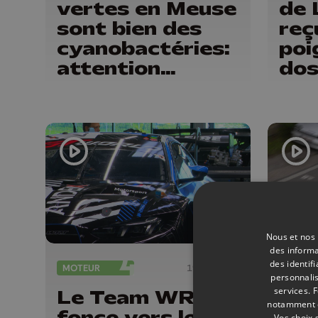
vertes en Meuse
de 
sont bien des
reç
cyanobactéries:
poi
attention
dos
danger !
Nous et nos 
des informa
des identif
MOTEUR
19/06/2026
MOTEU
personnalis
services.
F
Le Team WRT
La 
notamment en
fonce vers les
côt
Vos choix 