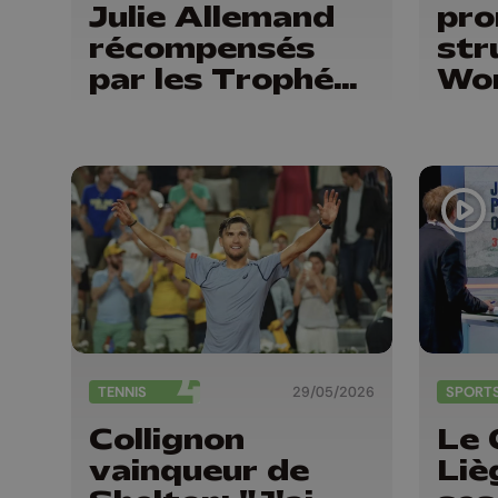
Julie Allemand
pro
récompensés
str
par les Trophées
Wor
du sport de la
NS
Province de
Liège
TENNIS
29/05/2026
SPORT
Collignon
Le 
vainqueur de
Liè