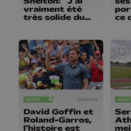
Shelton: "J'ai
ses
vraiment été
por
très solide du
ce 
début à la fin"
SPORTS
20/05/2026
ATHLÉT
David Goffin et
Ser
Roland-Garros,
Ath
l'histoire est
mei