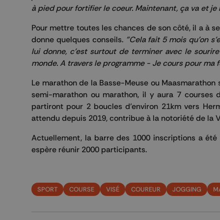
à pied pour fortifier le coeur. Maintenant, ça va et je
Pour mettre toutes les chances de son côté, il a à s
donne quelques conseils.
"Cela fait 5 mois qu'on s
lui donne, c'est surtout de terminer avec le sourir
monde. A travers le programme - Je cours pour ma f
Le marathon de la Basse-Meuse ou Maasmarathon se v
semi-marathon ou marathon, il y aura 7 courses di
partiront pour 2 boucles d’environ 21km vers Herm
attendu depuis 2019, contribue à la notoriété de la Vi
Actuellement, la barre des 1000 inscriptions a été 
espère réunir 2000 participants.
SPORT
COURSE
VISÉ
COUREUR
JOGGING
M