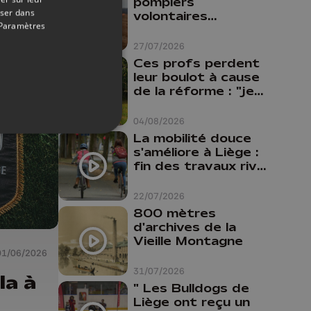
pompiers
oser dans
volontaires
Paramètres
disponibles en
province de Liège :
27/07/2026
"Un citoyen qui
Ces profs perdent
n'est formé ne
leur boulot à cause
peut pas nous
de la réforme : "je
aider"
travaillais bien plus
comme prof que
04/08/2026
comme
La mobilité douce
pharmacienne"
s'améliore à Liège :
fin des travaux rive
gauche, pistes
cyclo-piétonnes
22/07/2026
Avroy et
800 mètres
Guillemins...
d'archives de la
Vieille Montagne
01/06/2026
31/07/2026
la à
" Les Bulldogs de
Liège ont reçu un