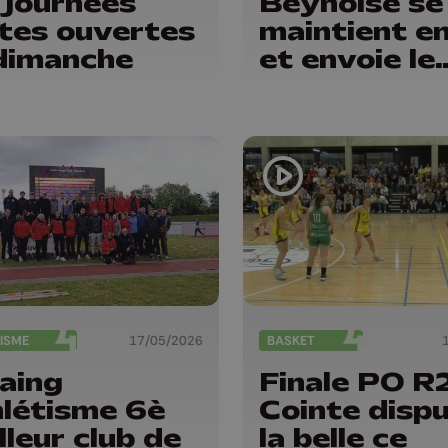
 journées
Beynoise se
tes ouvertes
maintient e
dimanche
et envoie le
Fémina Visé
D2 !
ISME
17/05/2026
BASKET
aing
Finale PO R2
létisme 6è
Cointe disp
lleur club de
la belle ce