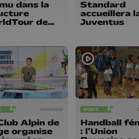
mu dans la
Standard
ucture
accueillera l
ldTour de
Juventus
N en 2027
S
28/05/2026
SPORTS
Club Alpin de
Handball fé
ge organise
: l'Union