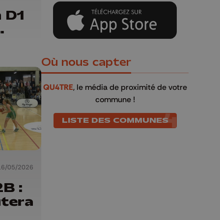
n D1
 en
Où nous capter
QU4TRE
, le média de proximité de votre
commune !
LISTE DES COMMUNES
16/05/2026
B :
utera