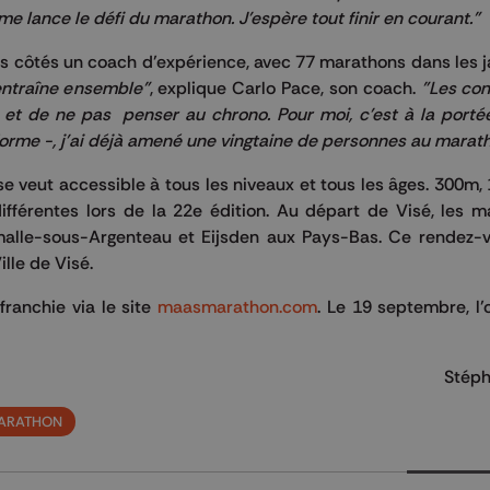
 me lance le défi du marathon. J'espère tout finir en courant."
es côtés un coach d’expérience, avec 77 marathons dans les ja
'entraîne ensemble"
, explique Carlo Pace, son coach.
"Les con
e et de ne pas penser au chrono. Pour moi, c'est à la porté
orme -, j'ai déjà amené une vingtaine de personnes au marath
eut accessible à tous les niveaux et tous les âges. 300m, 
fférentes lors de la 22e édition. Au départ de Visé, les m
alle-sous-Argenteau et Eijsden aux Pays-Bas. Ce rendez-vo
lle de Visé.
franchie via le site
maasmarathon.com
. Le 19 septembre, l’
Stéph
ARATHON