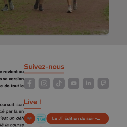
Suivez-nous
e revient au
s sa version
e de tout le
Suivez-nous sur FaceBook
Suivez-nous sur Instagram
Suivez-nous sur TikTok
Suivez-nous sur YouTube
Suivez-nous sur Li
Suivez-nous
Live !
oursuit son
cé par là en
'est un défi
Le JT Edition du soir -
En live!
05/08/2026
lé la course