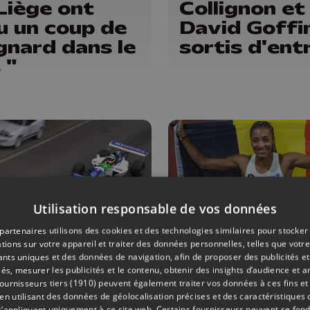
Liège ont
Collignon et
u un coup de
David Goffi
gnard dans le
sortis d'ent
 "
Utilisation responsable de vos données
partenaires utilisons des cookies et des technologies similaires pour stocker
tions sur votre appareil et traiter des données personnelles, telles que votre
iants uniques et des données de navigation, afin de proposer des publicités e
R
15/06/2026
SPORTS
és, mesurer les publicités et le contenu, obtenir des insights d’audience et a
ournisseurs tiers (1910)
peuvent également traiter vos données à ces fins et 
course de
Nafi Thiam 
 utilisant des données de géolocalisation précises et des caractéristiques d
e des 36
à Liège le 15
s’appliquent uniquement à ce site web. Certains fournisseurs peuvent se fond