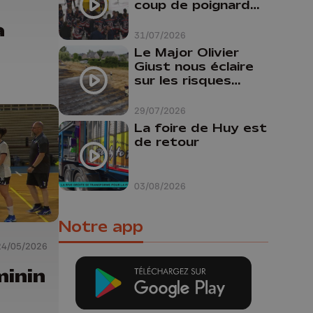
coup de poignard
dans le dos "
a
31/07/2026
Le Major Olivier
Giust nous éclaire
sur les risques
d'incendie en
Belgique : "Un
29/07/2026
incendie comme en
La foire de Huy est
Gironde ne pourrait
de retour
pas avoir lieu chez
nous"
03/08/2026
Notre app
24/05/2026
minin