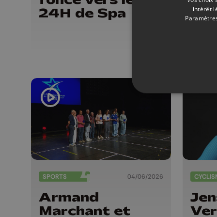
intérêt 
24H de Spa
tou
Paramètres
de 
13 
d'a
SPORTS
04/06/2026
CYCLIS
Armand
Jen
Marchant et
Ver