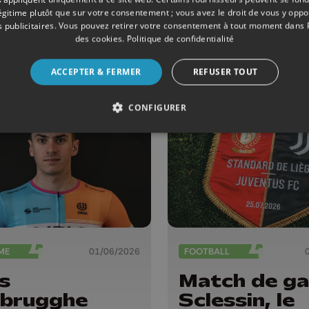
légitime plutôt que sur votre consentement ; vous avez le droit de vous y opp
rnants est
juillet
 publicitaires
. Vous pouvez retirer votre consentement à tout moment dans
retour après
des cookies
.
Politique de confidentialité
ans
bsence
ACCEPTER & FERMER
REFUSER TOUT
CONFIGURER
ME
01/06/2026
FOOTBALL
s
Match de ga
brugghe
Sclessin, le