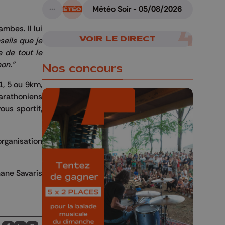
Météo Soir - 05/08/2026
A suivre
mbes. Il lui
VOIR LE DIRECT
seils que je
e de tout le
on."
Nos concours
1, 5 ou 9km,
arathoniens
us sportif,
🎁 Gagnez 5x2
organisation
places pour le
Bucolique Ferrières
ane Savaris
Festival 🌿🎶
Concours valable jusqu'au 9 août,
23h59.