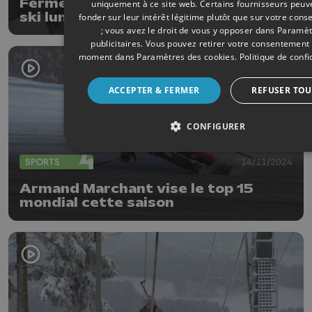
Fermeture de toutes les pistes de
uniquement à ce site web. Certains fournisseurs peuv
ski lundi en province de Liège
fonder sur leur intérêt légitime plutôt que sur votre con
; vous avez le droit de vous y opposer dans
Paramèt
publicitaires
. Vous pouvez retirer votre consentement 
moment dans
Paramètres des cookies
.
Politique de confi
ACCEPTER & FERMER
REFUSER TOU
CONFIGURER
SPORTS
14/11/2024
Armand Marchant vise le top 15
mondial cette saison