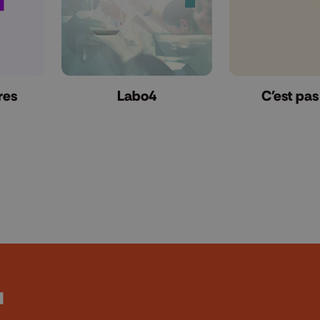
res
Labo4
C'est pas