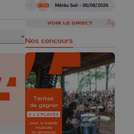
Météo Soir - 06/08/2026
A suivre
VOIR LE DIRECT
Nos concours
🎁 Gagnez 5x2
places pour le
Bucolique Ferrières
Festival 🌿🎶
Concours valable jusqu'au 9 août,
23h59.