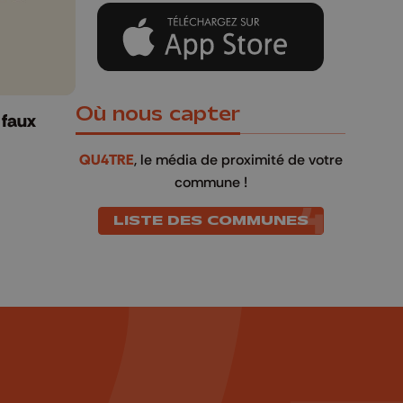
Où nous capter
 faux
QU4TRE
, le média de proximité de votre
commune !
LISTE DES COMMUNES