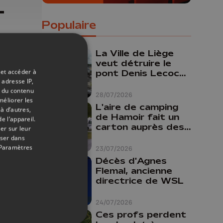
-
Populaire
La Ville de Liège
veut détruire le
 et accéder à
pont Denis Lecocq
 adresse IP,
mais manque de
t du contenu
budget pour le
28/07/2026
méliorer les
faire
L'aire de camping
à d’autres,
de Hamoir fait un
e l’appareil.
carton auprès des
er sur leur
touristes
oser dans
Paramètres
23/07/2026
Décès d'Agnes
Flemal, ancienne
directrice de WSL
24/07/2026
Ces profs perdent
-