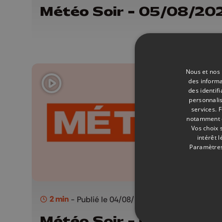
Météo Soir - 05/08/20
Nous et nos 
des informa
des identif
personnalis
services.
F
notamment en
Vos choix 
intérêt 
Paramètres
2 min
- Publié le 04/08/2026
Météo Soir - 04/08/20