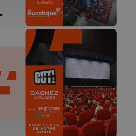
-
🎬 Concours CUT x
Les Grignoux ✨
Concours permanent - 2 places à
gagner chaque semaine !