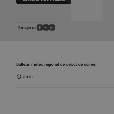
Partager sur
Partagez sur FaceBook
Partagez sur LinkedIn
Partagez sur Whatsapp
Bulletin météo régional de début de soirée.
2 min