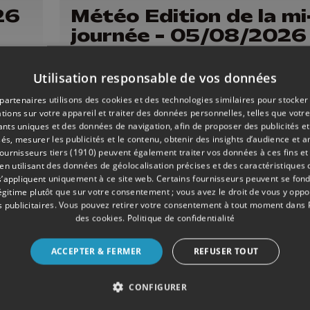
26
Météo Edition de la mi
journée - 05/08/2026
Utilisation responsable de vos données
partenaires utilisons des cookies et des technologies similaires pour stocker
tions sur votre appareil et traiter des données personnelles, telles que votre
iants uniques et des données de navigation, afin de proposer des publicités e
és, mesurer les publicités et le contenu, obtenir des insights d’audience et a
ournisseurs tiers (1910)
peuvent également traiter vos données à ces fins et 
 utilisant des données de géolocalisation précises et des caractéristiques d
s’appliquent uniquement à ce site web. Certains fournisseurs peuvent se fond
légitime plutôt que sur votre consentement ; vous avez le droit de vous y opp
 publicitaires
. Vous pouvez retirer votre consentement à tout moment dans
des cookies
.
Politique de confidentialité
ACCEPTER & FERMER
REFUSER TOUT
2 min
- Publié le 04/08/2026
CONFIGURER
26
Météo Edition de la mi