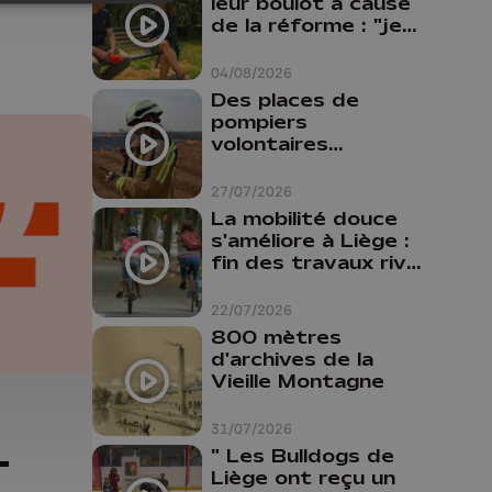
leur boulot à cause
de la réforme : "je
travaillais bien plus
comme prof que
04/08/2026
comme
Des places de
pharmacienne"
pompiers
volontaires
disponibles en
province de Liège :
27/07/2026
"Un citoyen qui
La mobilité douce
n'est formé ne
s'améliore à Liège :
peut pas nous
fin des travaux rive
aider"
gauche, pistes
cyclo-piétonnes
22/07/2026
Avroy et
800 mètres
Guillemins...
d'archives de la
Vieille Montagne
31/07/2026
-
" Les Bulldogs de
Liège ont reçu un