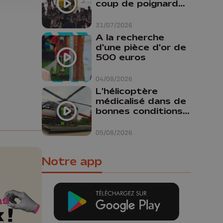
coup de poignard
dans le dos "
31/07/2026
A la recherche
d'une pièce d'or de
500 euros
04/08/2026
L'hélicoptère
médicalisé dans de
bonnes conditions à
Oupeye
05/08/2026
Notre app