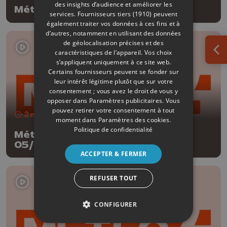
des insights d’audience et améliorer les
Météo Soir - 05/08/2026
services.
Fournisseurs tiers (1910)
peuvent
également traiter vos données à ces fins et à
d’autres, notamment en utilisant des données
de géolocalisation précises et des
caractéristiques de l’appareil. Vos choix
Ouv
s’appliquent uniquement à ce site web.
Certains fournisseurs peuvent se fonder sur
leur intérêt légitime plutôt que sur votre
consentement ; vous avez le droit de vous y
opposer dans
Paramètres publicitaires
. Vous
pouvez retirer votre consentement à tout
2 min
- Publié le 05/08/2026
moment dans
Paramètres des cookies
.
Politique de confidentialité
Météo Edition de la mi-journée -
05/08/2026
ACCEPTER & FERMER
REFUSER TOUT
CONFIGURER