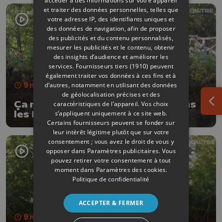
accéder à des informations sur votre appareil
et traiter des données personnelles, telles que
votre adresse IP, des identifiants uniques et
des données de navigation, afin de proposer
des publicités et du contenu personnalisés,
mesurer les publicités et le contenu, obtenir
des insights d’audience et améliorer les
services.
Fournisseurs tiers (1910)
peuvent
également traiter vos données à ces fins et à
9 min
- Publié le 05/08/2025
d’autres, notamment en utilisant des données
de géolocalisation précises et des
Ça roule? Best of 5, en gravel dans
caractéristiques de l’appareil. Vos choix
Ouv
s’appliquent uniquement à ce site web.
les Hautes-Fagnes
Certains fournisseurs peuvent se fonder sur
leur intérêt légitime plutôt que sur votre
consentement ; vous avez le droit de vous y
opposer dans
Paramètres publicitaires
. Vous
pouvez retirer votre consentement à tout
moment dans
Paramètres des cookies
.
Politique de confidentialité
ACCEPTER & FERMER
9 min
- Publié le 29/07/2025