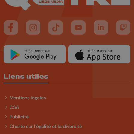
Suivez-nous sur FaceBook
Suivez-nous sur Instagram
Suivez-nous sur TikTok
Suivez-nous sur YouTube
Suivez-nous sur
Suiv
Liens utiles
Mentions légales
CSA
Publicité
Charte sur l'égalité et la diversité