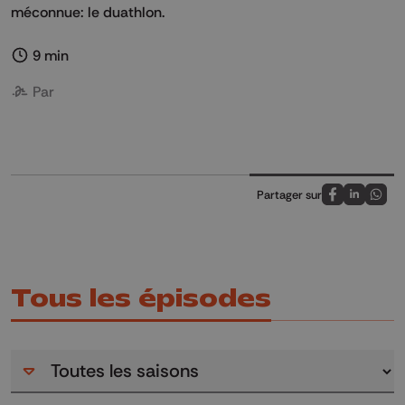
méconnue: le duathlon.
9 min
Par
Partager sur
Partagez sur
Partagez 
Parta
Tous les épisodes