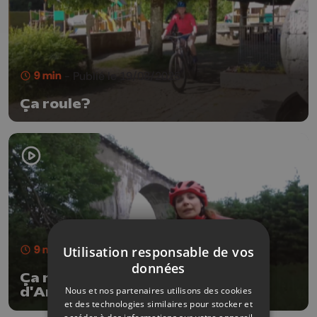
9 min
- Publié le 19/08/2025
Ça roule?
9 min
- Publié le 12/08/2025
Utilisation responsable de vos
données
Ça roule? Best of 6 autour
Nous et nos partenaires utilisons des cookies
d'Amblève.
et des technologies similaires pour stocker et