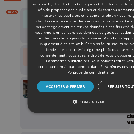
adresse IP, des identifiants uniques et des données de na
afin de proposer des publicités et du contenu personna
18:00
18:
mesurer les publicités et le contenu, obtenir des insi
Le
d’audience et améliorer les services.
Fournisseurs tiers
Ed
peuvent également traiter vos données à ces fins et à d’
so
notamment en utilisant des données de géolocalisation 
1
et des caractéristiques de l’appareil. Vos choix s’appli
uniquement à ce site web. Certains fournisseurs peuv
fonder sur leur intérêt légitime plutôt que sur votr
18:
consentement ; vous avez le droit de vous y opposer 
Mé
Paramètres publicitaires
. Vous pouvez retirer votr
-
consentement à tout moment dans
Paramètres des co
1
Politique de confidentialité
18:
ACCEPTER & FERMER
REFUSER TOU
É
1 
s
CONFIGURER
vi
P
d
ve