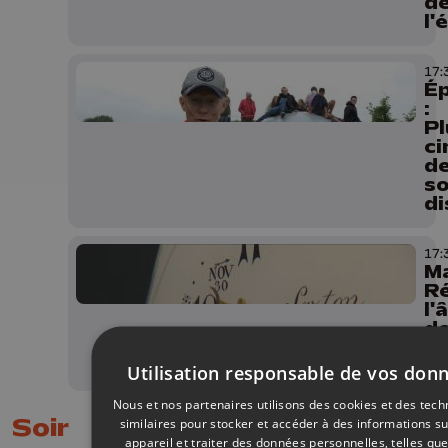
d
l'
17:
Ép
:
Pl
ci
de
s
di
17:
Ma
Ré
l'
d
l'
li
Utilisation responsable de vos don
Nous et nos partenaires utilisons des cookies et des tech
Soir
similaires pour stocker et accéder à des informations su
appareil et traiter des données personnelles, telles que