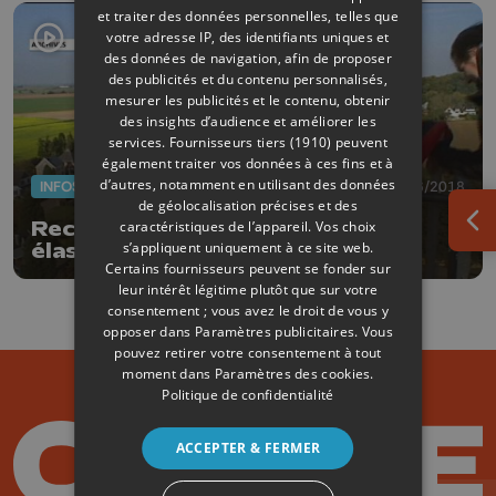
et traiter des données personnelles, telles que
votre adresse IP, des identifiants uniques et
des données de navigation, afin de proposer
des publicités et du contenu personnalisés,
mesurer les publicités et le contenu, obtenir
des insights d’audience et améliorer les
services.
Fournisseurs tiers (1910)
peuvent
également traiter vos données à ces fins et à
d’autres, notamment en utilisant des données
INFOS
05/06/2018
de géolocalisation précises et des
Record du monde de sauts en
caractéristiques de l’appareil. Vos choix
Ouv
s’appliquent uniquement à ce site web.
élastique
Certains fournisseurs peuvent se fonder sur
leur intérêt légitime plutôt que sur votre
consentement ; vous avez le droit de vous y
opposer dans
Paramètres publicitaires
. Vous
pouvez retirer votre consentement à tout
moment dans
Paramètres des cookies
.
Politique de confidentialité
ACCEPTER & FERMER