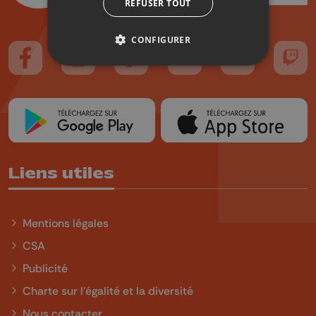
REFUSER TOUT
CONFIGURER
Suivez-nous sur FaceBook
Suivez-nous sur Instagram
Suivez-nous sur TikTok
Suivez-nous sur YouTube
Suivez-nous sur
Suiv
Liens utiles
Mentions légales
CSA
Publicité
Charte sur l'égalité et la diversité
Nous contacter