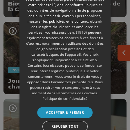
Biosurveillance pour les captages de
votre adresse IP, des identifiants uniques et
la CILE
des données de navigation, afin de proposer
des publicités et du contenu personnalisés,
mesurer les publicités et le contenu, obtenir
des insights d’audience et améliorer les
services.
Fournisseurs tiers (1910)
peuvent
également traiter vos données à ces fins et à
d’autres, notamment en utilisant des données
de géolocalisation précises et des
caractéristiques de l’appareil. Vos choix
Ouv
s’appliquent uniquement à ce site web.
Certains fournisseurs peuvent se fonder sur
ENVIRONNEMENT
21/03/2021
leur intérêt légitime plutôt que sur votre
consentement ; vous avez le droit de vous y
Journées de l'eau: Grottes et
opposer dans
Paramètres publicitaires
. Vous
chantoirs sous la loupe
pouvez retirer votre consentement à tout
moment dans
Paramètres des cookies
.
Politique de confidentialité
ACCEPTER & FERMER
REFUSER TOUT