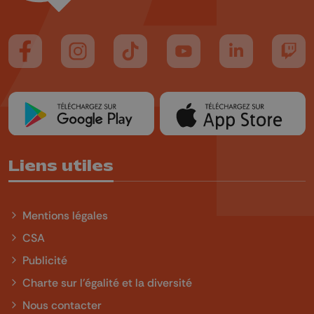
Suivez-nous sur FaceBook
Suivez-nous sur Instagram
Suivez-nous sur TikTok
Suivez-nous sur YouTube
Suivez-nous sur
Suiv
Liens utiles
Mentions légales
CSA
Publicité
Charte sur l'égalité et la diversité
Nous contacter