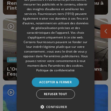
Renzo Salvador, un luthier reconnu à
mesurer les publicités et le contenu, obtenir
l’international
des insights d’audience et améliorer les
services.
Fournisseurs tiers (1910)
peuvent
également traiter vos données à ces fins et à
d’autres, notamment en utilisant des données
de géolocalisation précises et des
caractéristiques de l’appareil. Vos choix
Ouv
s’appliquent uniquement à ce site web.
Certains fournisseurs peuvent se fonder sur
leur intérêt légitime plutôt que sur votre
consentement ; vous avez le droit de vous y
opposer dans
Paramètres publicitaires
. Vous
DIVERS
19/08/2019
pouvez retirer votre consentement à tout
moment dans
Paramètres des cookies
.
L'Ouftinaute, premier Liégeois dans
Politique de confidentialité
l'espace ?
ACCEPTER & FERMER
REFUSER TOUT
CONFIGURER