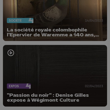
SOCIÉTÉ
14/04/2023
La société royale colombophile
l'Epervier de Waremme a 140 ans,
mais la relève n'est pas assurée
EXPOS
02/04/2023
"Passion du noir" : Denise Gilles
expose à Wégimont Culture