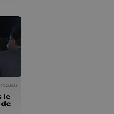
02/12/2021
 le
 de