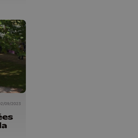
02/09/2023
ées
la