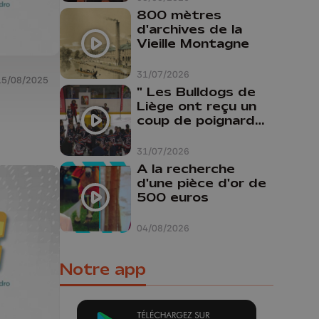
800 mètres
d'archives de la
Vieille Montagne
31/07/2026
15/08/2025
" Les Bulldogs de
Liège ont reçu un
coup de poignard
dans le dos "
31/07/2026
A la recherche
d'une pièce d'or de
500 euros
04/08/2026
Notre app