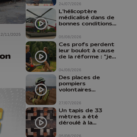
24/07/2026
L'hélicoptère
médicalisé dans de
bonnes conditions à
Oupeye
12/11/2025
05/08/2026
Ces profs perdent
leur boulot à cause
ion
de la réforme : "je
travaillais bien plus
comme prof que
04/08/2026
comme
Des places de
pharmacienne"
pompiers
volontaires
disponibles en
province de Liège :
27/07/2026
"Un citoyen qui
Un tapis de 33
n'est formé ne
mètres a été
peut pas nous
déroulé à la
aider"
Cathédrale de
Liège
05/08/2026