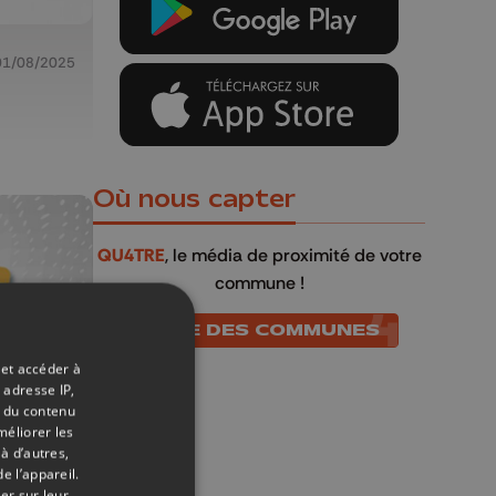
01/08/2025
Où nous capter
QU4TRE
, le média de proximité de votre
commune !
LISTE DES COMMUNES
 et accéder à
 adresse IP,
t du contenu
méliorer les
à d’autres,
e l’appareil.
er sur leur