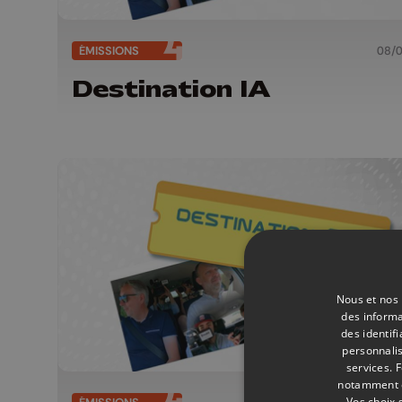
ÉMISSIONS
08/
Destination IA
Nous et nos 
des informa
des identif
personnalis
services.
F
notamment en
Vos choix 