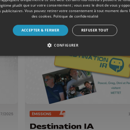
07/2025
ÉMISSIONS
légitime plutôt que sur votre consentement ; vous avez le droit de vous y opp
Destination IA
 publicitaires
. Vous pouvez retirer votre consentement à tout moment dans
des cookies
.
Politique de confidentialité
ACCEPTER & FERMER
REFUSER TOUT
CONFIGURER
07/2025
ÉMISSIONS
Destination IA