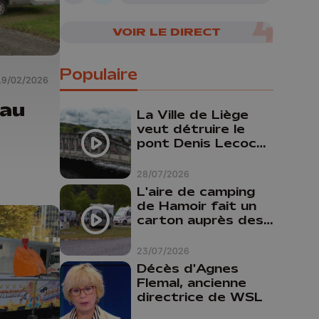
VOIR LE DIRECT
Populaire
19/02/2026
 au
La Ville de Liège
veut détruire le
pont Denis Lecocq
mais manque de
budget pour le
28/07/2026
faire
L'aire de camping
de Hamoir fait un
carton auprès des
touristes
23/07/2026
Décès d'Agnes
Flemal, ancienne
directrice de WSL