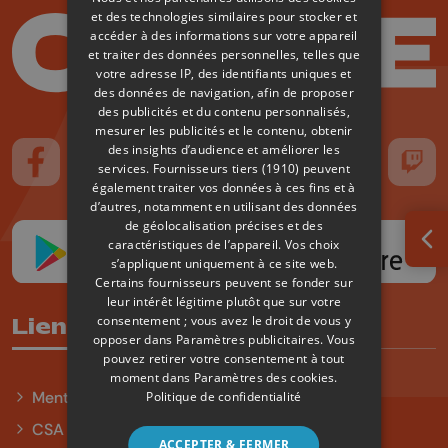
et des technologies similaires pour stocker et
accéder à des informations sur votre appareil
et traiter des données personnelles, telles que
votre adresse IP, des identifiants uniques et
des données de navigation, afin de proposer
des publicités et du contenu personnalisés,
mesurer les publicités et le contenu, obtenir
des insights d’audience et améliorer les
services.
Fournisseurs tiers (1910)
peuvent
Suivez-nous sur FaceBook
Suivez-nous sur Instagram
Suivez-nous sur TikTok
Suivez-nous sur YouTube
Suivez-nous sur
Suiv
également traiter vos données à ces fins et à
d’autres, notamment en utilisant des données
de géolocalisation précises et des
caractéristiques de l’appareil. Vos choix
Ouv
s’appliquent uniquement à ce site web.
Certains fournisseurs peuvent se fonder sur
leur intérêt légitime plutôt que sur votre
consentement ; vous avez le droit de vous y
Liens utiles
opposer dans
Paramètres publicitaires
. Vous
pouvez retirer votre consentement à tout
moment dans
Paramètres des cookies
.
Mentions légales
Politique de confidentialité
CSA
ACCEPTER & FERMER