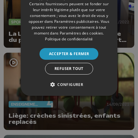
Certains fournisseurs peuvent se fonder sur
leur intérêt légitime plutôt que sur votre
consentement ; vous avez le droit de vous y
opposer dans
Paramètres publicitaires
. Vous
SPORTS
27/01/2022
pouvez retirer votre consentement à tout
La Liégeoise Flore Hastir, lauréate
moment dans
Paramètres des cookies
.
Politique de confidentialité
du prix pour la promotion du Sport
féminin
ACCEPTER & FERMER
REFUSER TOUT
CONFIGURER
ENSEIGNEMENT
14/09/2021
Liège: crèches sinistrées, enfants
replacés