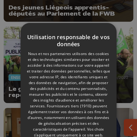
Des jeunes Liégeois apprentis-
députés au Parlement de la FWB
Utilisation responsable de vos
données
Nous et nos partenaires utilisons des cookies
et des technologies similaires pour stocker et
accéder à des informations sur votre appareil
et traiter des données personnelles, telles que
votre adresse IP, des identifiants uniques et
ENSEIGNEMENT
06/05/2022
des données de navigation, afin de proposer
Le gouvernement propose de
des publicités et du contenu personnalisés,
mesurer les publicités et le contenu, obtenir
reporter d'un an la nouvelle
des insights d’audience et améliorer les
procédure d'évaluation des profs
services.
Fournisseurs tiers (1910)
peuvent
également traiter vos données à ces fins et à
d’autres, notamment en utilisant des données
de géolocalisation précises et des
caractéristiques de l’appareil. Vos choix
Ouv
s’appliquent uniquement à ce site web.