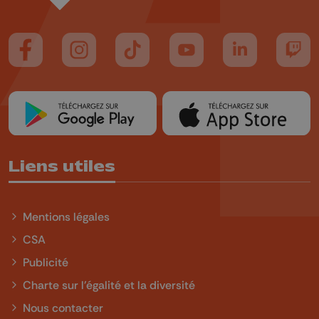
Suivez-nous sur FaceBook
Suivez-nous sur Instagram
Suivez-nous sur TikTok
Suivez-nous sur YouTube
Suivez-nous sur
Suiv
Liens utiles
Mentions légales
CSA
Publicité
Charte sur l'égalité et la diversité
Nous contacter