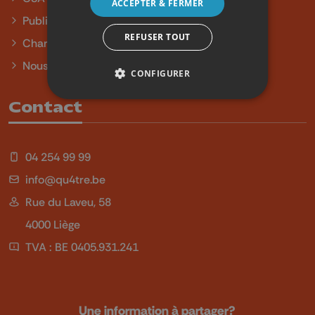
ACCEPTER & FERMER
Publicité
REFUSER TOUT
Charte sur l'égalité et la diversité
Nous contacter
CONFIGURER
Contact
04 254 99 99
info@qu4tre.be
Rue du Laveu, 58
4000 Liège
TVA : BE 0405.931.241
Une information à partager?