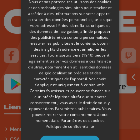
Nous et nos partenaires utilisons des cookies
et des technologies similaires pour stocker et
accéder à des informations sur votre appareil
et traiter des données personnelles, telles que
votre adresse IP, des identifiants uniques et
des données de navigation, afin de proposer
des publicités et du contenu personnalisés,
mesurer les publicités et le contenu, obtenir
des insights d’audience et améliorer les
services.
Fournisseurs tiers (1910)
peuvent
Suivez-nous sur FaceBook
Suivez-nous sur Instagram
Suivez-nous sur TikTok
Suivez-nous sur YouTube
Suivez-nous sur
Suiv
également traiter vos données à ces fins et à
d’autres, notamment en utilisant des données
de géolocalisation précises et des
caractéristiques de l’appareil. Vos choix
Ouv
s’appliquent uniquement à ce site web.
Certains fournisseurs peuvent se fonder sur
leur intérêt légitime plutôt que sur votre
consentement ; vous avez le droit de vous y
Liens utiles
opposer dans
Paramètres publicitaires
. Vous
pouvez retirer votre consentement à tout
moment dans
Paramètres des cookies
.
Politique de confidentialité
Mentions légales
CSA