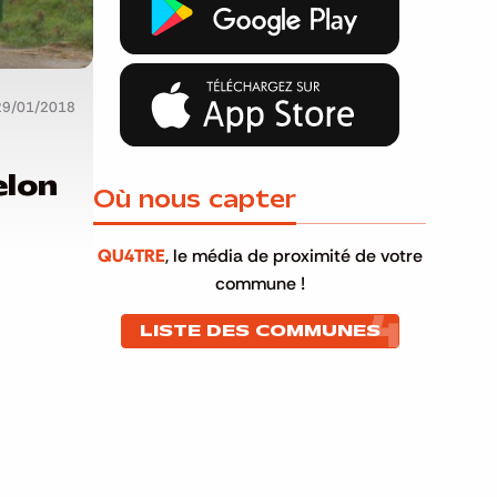
29/01/2018
elon
Où nous capter
QU4TRE
, le média de proximité de votre
commune !
LISTE DES COMMUNES