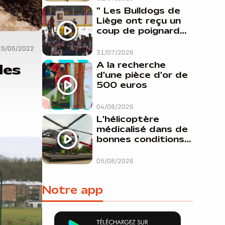
" Les Bulldogs de
Liège ont reçu un
coup de poignard
dans le dos "
25/05/2022
31/07/2026
A la recherche
des
d'une pièce d'or de
500 euros
04/08/2026
L'hélicoptère
médicalisé dans de
bonnes conditions à
Oupeye
05/08/2026
Notre app