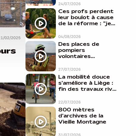
24/07/2026
Ces profs perdent
leur boulot à cause
de la réforme : "je
travaillais bien plus
comme prof que
04/08/2026
21/02/2025
comme
Des places de
pharmacienne"
ours
pompiers
volontaires
disponibles en
province de Liège :
27/07/2026
"Un citoyen qui
La mobilité douce
n'est formé ne
s'améliore à Liège :
peut pas nous
fin des travaux rive
aider"
gauche, pistes
cyclo-piétonnes
22/07/2026
Avroy et
800 mètres
Guillemins...
d'archives de la
Vieille Montagne
31/07/2026