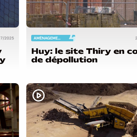
07/2025
AMÉNAGEMENT DU TERRITOIRE
y
Huy: le site Thiry en c
ry
de dépollution