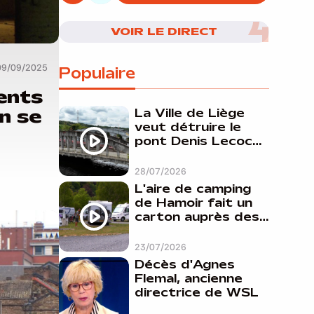
06/08/2026
VOIR LE DIRECT
09/09/2025
Populaire
ents
on se
La Ville de Liège
veut détruire le
pont Denis Lecocq
mais manque de
budget pour le
28/07/2026
faire
L'aire de camping
de Hamoir fait un
carton auprès des
touristes
23/07/2026
Décès d'Agnes
Flemal, ancienne
directrice de WSL