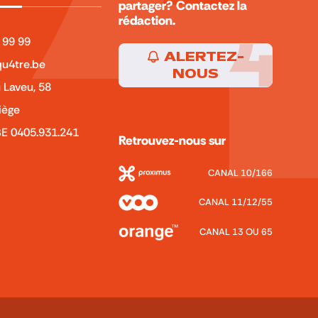
partager? Contactez la
rédaction.
 99 99
ALERTEZ-
u4tre.be
NOUS
 Laveu, 58
iège
BE 0405.931.241
Retrouvez-nous sur
CANAL 10/166
CANAL 11/12/55
CANAL 13 OU 65