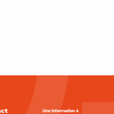
act
Une information à