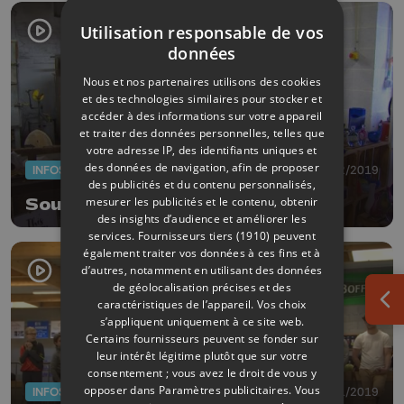
Utilisation responsable de vos
données
Nous et nos partenaires utilisons des cookies
et des technologies similaires pour stocker et
accéder à des informations sur votre appareil
et traiter des données personnelles, telles que
votre adresse IP, des identifiants uniques et
des données de navigation, afin de proposer
INFOS
17/12/2019
des publicités et du contenu personnalisés,
mesurer les publicités et le contenu, obtenir
Souffler sa boule de Noël
des insights d’audience et améliorer les
services.
Fournisseurs tiers (1910)
peuvent
également traiter vos données à ces fins et à
d’autres, notamment en utilisant des données
de géolocalisation précises et des
caractéristiques de l’appareil. Vos choix
Ouv
s’appliquent uniquement à ce site web.
Certains fournisseurs peuvent se fonder sur
leur intérêt légitime plutôt que sur votre
consentement ; vous avez le droit de vous y
opposer dans
Paramètres publicitaires
. Vous
INFOS
04/01/2019