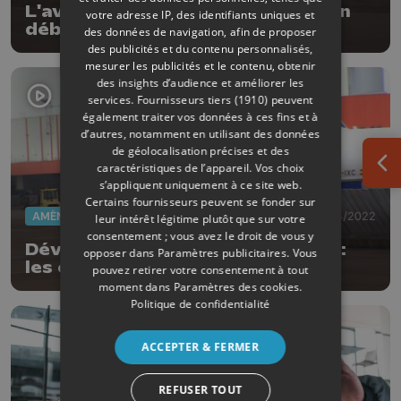
L'avenir de l'aviation au coeur d'un
votre adresse IP, des identifiants uniques et
débat environnemental à Liege
des données de navigation, afin de proposer
Airport
des publicités et du contenu personnalisés,
mesurer les publicités et le contenu, obtenir
des insights d’audience et améliorer les
services.
Fournisseurs tiers (1910)
peuvent
également traiter vos données à ces fins et à
d’autres, notamment en utilisant des données
de géolocalisation précises et des
caractéristiques de l’appareil. Vos choix
Ouv
s’appliquent uniquement à ce site web.
Certains fournisseurs peuvent se fonder sur
AMÉNAGEMENT DU TERRITOIRE
08/04/2022
leur intérêt légitime plutôt que sur votre
consentement ; vous avez le droit de vous y
Développement de Liège Airport :
opposer dans
Paramètres publicitaires
. Vous
les citoyens de 19 communes
pouvez retirer votre consentement à tout
peuvent envoyer leurs observations
moment dans
Paramètres des cookies
.
Politique de confidentialité
ACCEPTER & FERMER
REFUSER TOUT