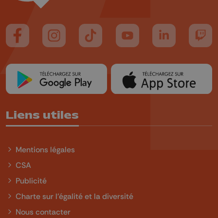
Suivez-nous sur FaceBook
Suivez-nous sur Instagram
Suivez-nous sur TikTok
Suivez-nous sur YouTube
Suivez-nous sur
Suiv
Liens utiles
Mentions légales
CSA
Publicité
Charte sur l'égalité et la diversité
Nous contacter