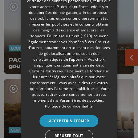
et traiter des données personnelles, telles que
votre adresse IP, des identifiants uniques et
des données de navigation, afin de proposer
des publicités et du contenu personnalisés,
mesurer les publicités et le contenu, obtenir
des insights d’audience et améliorer les
services.
Fournisseurs tiers (1910)
peuvent
également traiter vos données à ces fins et à
d’autres, notamment en utilisant des données
ECONOMIE
17/01/2022
de géolocalisation précises et des
PAC: les axes stratégiques du
caractéristiques de l’appareil. Vos choix
Ouv
s’appliquent uniquement à ce site web.
gouvernement wallon
Certains fournisseurs peuvent se fonder sur
leur intérêt légitime plutôt que sur votre
consentement ; vous avez le droit de vous y
opposer dans
Paramètres publicitaires
. Vous
pouvez retirer votre consentement à tout
moment dans
Paramètres des cookies
.
Politique de confidentialité
ACCEPTER & FERMER
SOCIAL
13/04/2021
REFUSER TOUT