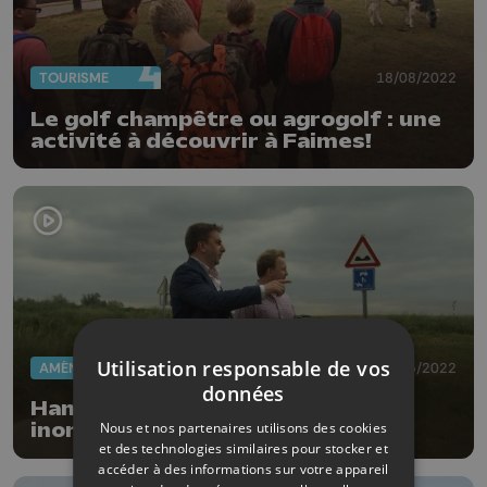
TOURISME
18/08/2022
Le golf champêtre ou agrogolf : une
activité à découvrir à Faimes!
Utilisation responsable de vos
AMÉNAGEMENT DU TERRITOIRE
26/05/2022
données
Hannut: un plan contre les
Nous et nos partenaires utilisons des cookies
inondations
et des technologies similaires pour stocker et
accéder à des informations sur votre appareil