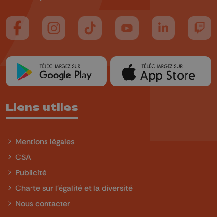
Suivez-nous sur FaceBook
Suivez-nous sur Instagram
Suivez-nous sur TikTok
Suivez-nous sur YouTube
Suivez-nous sur
Suiv
Liens utiles
Mentions légales
CSA
Publicité
Charte sur l'égalité et la diversité
Nous contacter