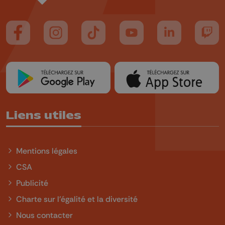
Suivez-nous sur FaceBook
Suivez-nous sur Instagram
Suivez-nous sur TikTok
Suivez-nous sur YouTube
Suivez-nous sur
Suiv
Liens utiles
Mentions légales
CSA
Publicité
Charte sur l'égalité et la diversité
Nous contacter