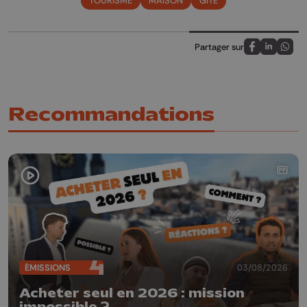
Partager sur
Partagez sur
Partagez 
Parta
Recommandations
ÉMISSIONS
03/08/2026
Acheter seul en 2026 : mission