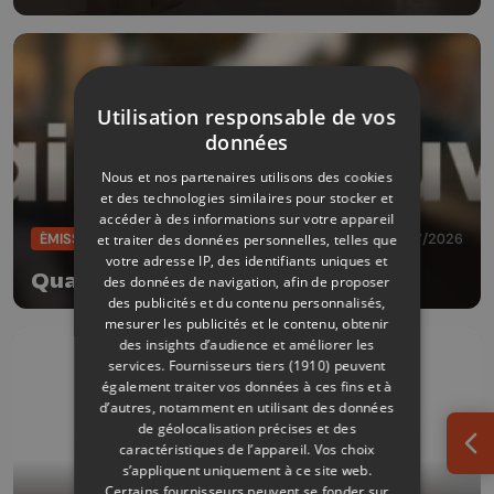
Utilisation responsable de vos
données
Nous et nos partenaires utilisons des cookies
et des technologies similaires pour stocker et
accéder à des informations sur votre appareil
ÉMISSIONS
28/07/2026
et traiter des données personnelles, telles que
votre adresse IP, des identifiants uniques et
Quai découverte
des données de navigation, afin de proposer
des publicités et du contenu personnalisés,
mesurer les publicités et le contenu, obtenir
des insights d’audience et améliorer les
services.
Fournisseurs tiers (1910)
peuvent
également traiter vos données à ces fins et à
d’autres, notamment en utilisant des données
de géolocalisation précises et des
caractéristiques de l’appareil. Vos choix
Ouv
s’appliquent uniquement à ce site web.
Certains fournisseurs peuvent se fonder sur