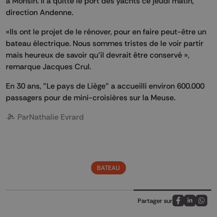
à Monsin. Il a quitté le port des yachts ce jeudi matin,
direction Andenne.
«Ils ont le projet de le rénover, pour en faire peut-être un
bateau électrique. Nous sommes tristes de le voir partir
mais heureux de savoir qu’il devrait être conservé »,
remarque Jacques Crul.
En 30 ans, "Le pays de Liège" a accueilli environ 600.000
passagers pour de mini-croisières sur la Meuse.
Par
Nathalie Evrard
BATEAU
Partager sur
Partagez sur
Partagez 
Parta