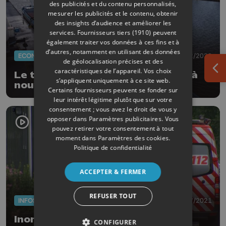
des publicités et du contenu personnalisés,
mesurer les publicités et le contenu, obtenir
des insights d’audience et améliorer les
services.
Fournisseurs tiers (1910)
peuvent
également traiter vos données à ces fins et à
d’autres, notamment en utilisant des données
ECONOMIE
17/02/2022
de géolocalisation précises et des
caractéristiques de l’appareil. Vos choix
Ouv
Le trafic fluvial du Port de Liège à
s’appliquent uniquement à ce site web.
nouveau en croissance
Certains fournisseurs peuvent se fonder sur
leur intérêt légitime plutôt que sur votre
consentement ; vous avez le droit de vous y
opposer dans
Paramètres publicitaires
. Vous
pouvez retirer votre consentement à tout
moment dans
Paramètres des cookies
.
Politique de confidentialité
ACCEPTER & FERMER
REFUSER TOUT
INFOS
16/07/2021
Inondations : Sauvetages à Méry
CONFIGURER