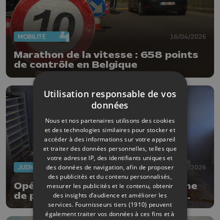
MOBILITÉ
16/04/2026
Marathon de la vitesse : 658 points
de contrôle en Belgique
Utilisation responsable de vos
données
Nous et nos partenaires utilisons des cookies
et des technologies similaires pour stocker et
accéder à des informations sur votre appareil
et traiter des données personnelles, telles que
votre adresse IP, des identifiants uniques et
des données de navigation, afin de proposer
JUDICIAIRE
14/04/2026
des publicités et du contenu personnalisés,
Opération anti-drogue pour la zone
mesurer les publicités et le contenu, obtenir
de police Beyne-Heusay-Fléron-
des insights d’audience et améliorer les
services.
Fournisseurs tiers (1910)
peuvent
Soumagne
également traiter vos données à ces fins et à