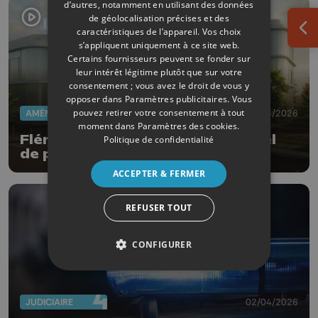
d’autres, notamment en utilisant des données
de géolocalisation précises et des
caractéristiques de l’appareil. Vos choix
Ouv
s’appliquent uniquement à ce site web.
Certains fournisseurs peuvent se fonder sur
leur intérêt légitime plutôt que sur votre
consentement ; vous avez le droit de vous y
opposer dans
Paramètres publicitaires
. Vous
pouvez retirer votre consentement à tout
AMÉNAGEMENT DU TERRITOIRE
08/04/2026
moment dans
Paramètres des cookies
.
Flémalle aura un tout nouvel hôtel
Politique de confidentialité
de police fin 2027
ACCEPTER & FERMER
REFUSER TOUT
CONFIGURER
JUDICIAIRE
02/04/2026