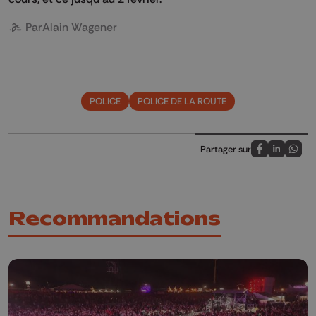
Par
Alain Wagener
POLICE
POLICE DE LA ROUTE
Partager sur
Partagez sur
Partagez 
Parta
Recommandations