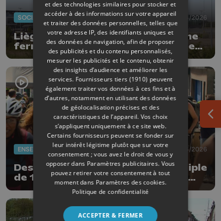
et des technologies similaires pour stocker et
accéder à des informations sur votre appareil
SOCIAL
02/06/2026
et traiter des données personnelles, telles que
votre adresse IP, des identifiants uniques et
Liège Airport : Skeyes annonce une
des données de navigation, afin de proposer
fermeture totale de l'espace aérien
des publicités et du contenu personnalisés,
belge
mesurer les publicités et le contenu, obtenir
des insights d’audience et améliorer les
services.
Fournisseurs tiers (1910)
peuvent
également traiter vos données à ces fins et à
d’autres, notamment en utilisant des données
de géolocalisation précises et des
caractéristiques de l’appareil. Vos choix
Ouv
s’appliquent uniquement à ce site web.
Certains fournisseurs peuvent se fonder sur
leur intérêt légitime plutôt que sur votre
ENSEIGNEMENT
01/06/2026
consentement ; vous avez le droit de vous y
opposer dans
Paramètres publicitaires
. Vous
Des enseignants débutent un périple
pouvez retirer votre consentement à tout
de 168 km à vélo pour livrer leurs
moment dans
Paramètres des cookies
.
revendications
Politique de confidentialité
ACCEPTER & FERMER