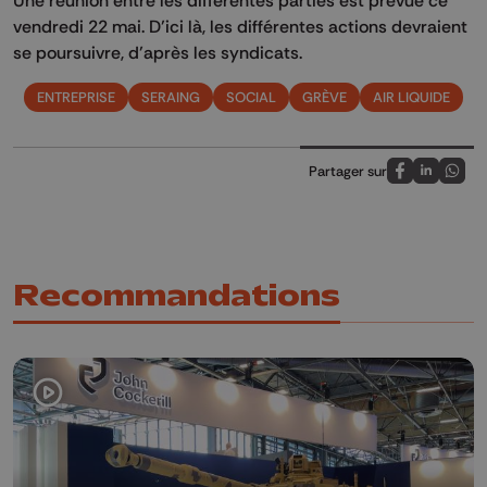
vendredi 22 mai. D’ici là, les différentes actions devraient
se poursuivre, d’après les syndicats.
ENTREPRISE
SERAING
SOCIAL
GRÈVE
AIR LIQUIDE
Partager sur
Partagez sur
Partagez 
Parta
Recommandations