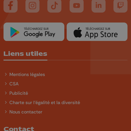
Suivez-nous sur FaceBook
Suivez-nous sur Instagram
Suivez-nous sur TikTok
Suivez-nous sur YouTube
Suivez-nous sur
Suiv
Liens utiles
Mentions légales
CSA
Publicité
Charte sur l'égalité et la diversité
Nous contacter
Contact