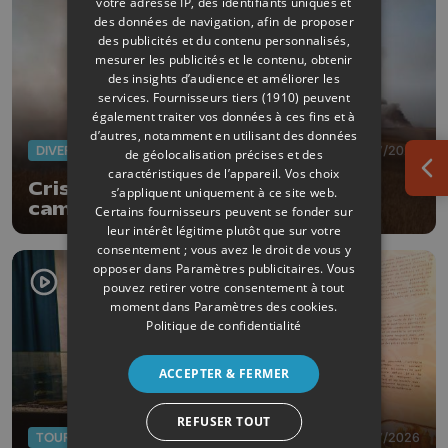
votre adresse IP, des identifiants uniques et
des données de navigation, afin de proposer
des publicités et du contenu personnalisés,
mesurer les publicités et le contenu, obtenir
des insights d’audience et améliorer les
services.
Fournisseurs tiers (1910)
peuvent
également traiter vos données à ces fins et à
d’autres, notamment en utilisant des données
DIVERS
10/07/2026
de géolocalisation précises et des
caractéristiques de l’appareil. Vos choix
Ouv
Crisnée : incendie dans les
s’appliquent uniquement à ce site web.
campagnes
Certains fournisseurs peuvent se fonder sur
leur intérêt légitime plutôt que sur votre
consentement ; vous avez le droit de vous y
opposer dans
Paramètres publicitaires
. Vous
pouvez retirer votre consentement à tout
moment dans
Paramètres des cookies
.
Politique de confidentialité
ACCEPTER & FERMER
REFUSER TOUT
TOURISME
08/07/2026