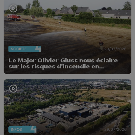
SOCIÉTÉ
29/07/2026
Le Major Olivier Giust nous éclaire
sur les risques d'incendie en
Belgique : "Un incendie comme en
Gironde ne pourrait pas avoir lieu
chez nous"
INFOS
29/07/2026