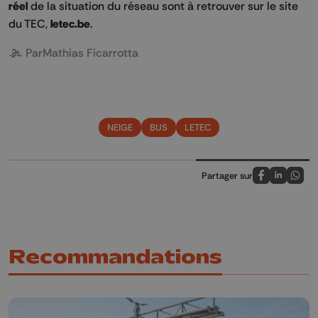
réel
de la situation du réseau sont à retrouver sur le site
du TEC,
letec.be
.
Par
Mathias Ficarrotta
NEIGE
BUS
LETEC
Partager sur
Partagez sur
Partagez 
Parta
Recommandations