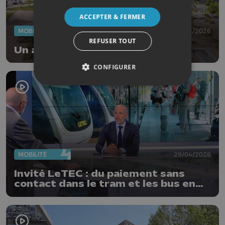
ACCEPTER & FERMER
MOBILITÉ
30/04/2026
REFUSER TOUT
Un an de tram: et maintenant?
CONFIGURER
MOBILITÉ
29/04/2026
Invité LeTEC : du paiement sans
contact dans le tram et les bus en
2027