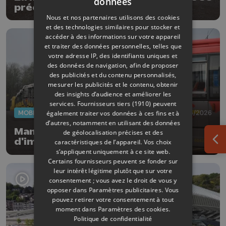
données
précise
Nous et nos partenaires utilisons des cookies
et des technologies similaires pour stocker et
accéder à des informations sur votre appareil
et traiter des données personnelles, telles que
votre adresse IP, des identifiants uniques et
des données de navigation, afin de proposer
des publicités et du contenu personnalisés,
mesurer les publicités et le contenu, obtenir
des insights d’audience et améliorer les
services.
Fournisseurs tiers (1910)
peuvent
MOBILITÉ
12/05/2026
également traiter vos données à ces fins et à
d’autres, notamment en utilisant des données
Manifestation nationale : peu
de géolocalisation précises et des
d'impact sur le réseau LeTEC
caractéristiques de l’appareil. Vos choix
Ouv
s’appliquent uniquement à ce site web.
Certains fournisseurs peuvent se fonder sur
leur intérêt légitime plutôt que sur votre
consentement ; vous avez le droit de vous y
opposer dans
Paramètres publicitaires
. Vous
pouvez retirer votre consentement à tout
moment dans
Paramètres des cookies
.
Politique de confidentialité