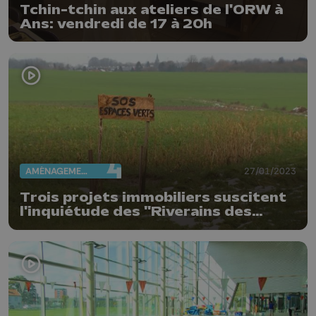
Tchin-tchin aux ateliers de l'ORW à
Ans: vendredi de 17 à 20h
AMÉNAGEMENT DU TERRITOIRE
27/01/2023
Trois projets immobiliers suscitent
l'inquiétude des "Riverains des
Waroux" à Ans