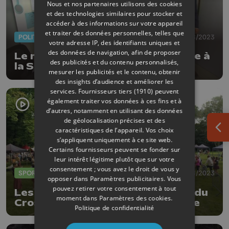
Nous et nos partenaires utilisons des cookies
et des technologies similaires pour stocker et
accéder à des informations sur votre appareil
et traiter des données personnelles, telles que
POLITIQUE
31/08/2023
votre adresse IP, des identifiants uniques et
des données de navigation, afin de proposer
Le ministre du Logement en visite à
des publicités et du contenu personnalisés,
la Société Logement du Plateau
mesurer les publicités et le contenu, obtenir
des insights d’audience et améliorer les
services.
Fournisseurs tiers (1910)
peuvent
également traiter vos données à ces fins et à
d’autres, notamment en utilisant des données
de géolocalisation précises et des
caractéristiques de l’appareil. Vos choix
Ouv
s’appliquent uniquement à ce site web.
Certains fournisseurs peuvent se fonder sur
leur intérêt légitime plutôt que sur votre
consentement ; vous avez le droit de vous y
SPORTS
26/08/2023
opposer dans
Paramètres publicitaires
. Vous
pouvez retirer votre consentement à tout
Les Highland Games ou l'éventail du
moment dans
Paramètres des cookies
.
CrossFit sous un angle folklorique
Politique de confidentialité