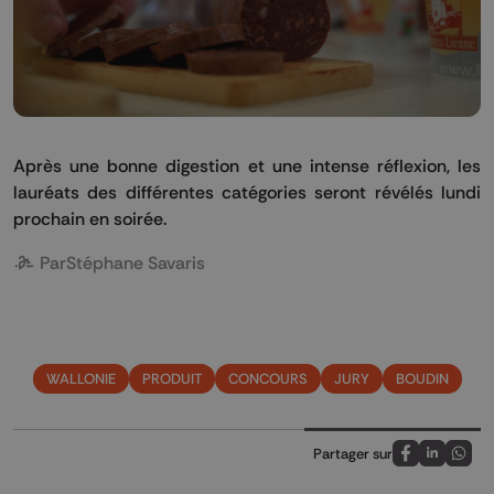
Après une bonne digestion et une intense réflexion, les
lauréats des différentes catégories seront révélés lundi
prochain en soirée.
Par
Stéphane Savaris
WALLONIE
PRODUIT
CONCOURS
JURY
BOUDIN
Partager sur
Partagez sur
Partagez 
Parta