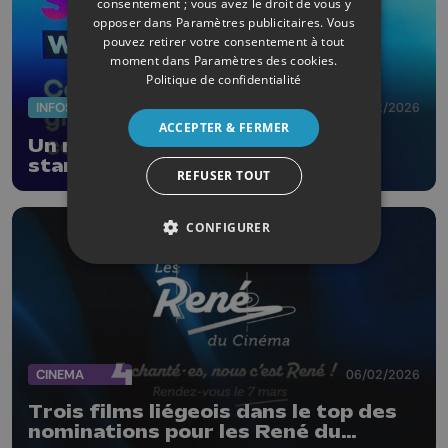
consentement ; vous avez le droit de vous y
opposer dans
Paramètres publicitaires
. Vous
pouvez retirer votre consentement à tout
moment dans
Paramètres des cookies
.
Politique de confidentialité
INFOS
27/02/2026
ACCEPTER & FERMER
Un nouveau programme pour les
start-up wallonnes
REFUSER TOUT
CONFIGURER
CINEMA
06/02/2026
Trois films liégeois dans le top des
nominations pour les René du