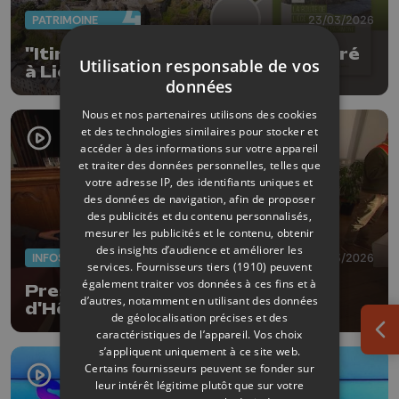
PATRIMOINE
23/03/2026
"Itinéraire du patrimoine" consacré
Utilisation responsable de vos
à Liège-Bastogne-Liège
données
Nous et nos partenaires utilisons des cookies
et des technologies similaires pour stocker et
accéder à des informations sur votre appareil
et traiter des données personnelles, telles que
votre adresse IP, des identifiants uniques et
des données de navigation, afin de proposer
des publicités et du contenu personnalisés,
mesurer les publicités et le contenu, obtenir
des insights d’audience et améliorer les
INFOS
18/03/2026
services.
Fournisseurs tiers (1910)
peuvent
également traiter vos données à ces fins et à
Prestigieux concours à l'École
d’autres, notamment en utilisant des données
d'Hôtellerie de Liège
de géolocalisation précises et des
caractéristiques de l’appareil. Vos choix
Ouv
s’appliquent uniquement à ce site web.
Certains fournisseurs peuvent se fonder sur
leur intérêt légitime plutôt que sur votre