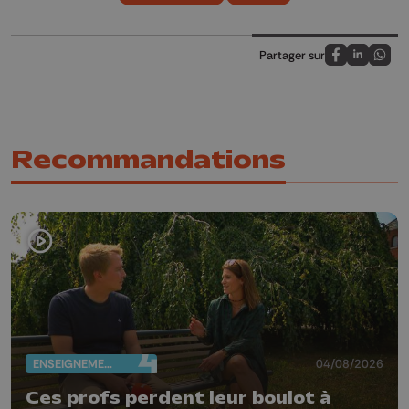
Partager sur
Partagez sur
Partagez 
Parta
Recommandations
ENSEIGNEMENT
04/08/2026
Ces profs perdent leur boulot à