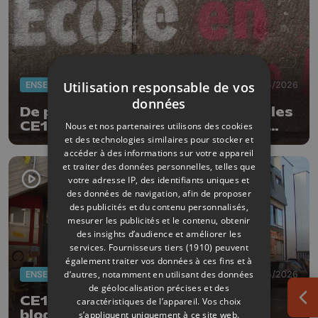
Utilisation responsable de vos
ENSEIGNEMENT
18/06/2026
données
De plus en plus d'écoles annulent les
CE1D et CESS à la veille du début
Nous et nos partenaires utilisons des cookies
des épreuves
et des technologies similaires pour stocker et
accéder à des informations sur votre appareil
et traiter des données personnelles, telles que
votre adresse IP, des identifiants uniques et
des données de navigation, afin de proposer
des publicités et du contenu personnalisés,
mesurer les publicités et le contenu, obtenir
des insights d’audience et améliorer les
services.
Fournisseurs tiers (1910)
peuvent
également traiter vos données à ces fins et à
d’autres, notamment en utilisant des données
ENSEIGNEMENT
17/06/2026
de géolocalisation précises et des
CE1D, CESS : les manifestants
caractéristiques de l’appareil. Vos choix
Ouv
bloquent les dépôts
s’appliquent uniquement à ce site web.