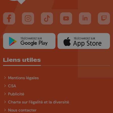
Suivez-nous sur FaceBook
Suivez-nous sur Instagram
Suivez-nous sur TikTok
Suivez-nous sur YouTube
Suivez-nous sur
Suiv
Liens utiles
Mentions légales
CSA
Publicité
Charte sur l'égalité et la diversité
Nous contacter