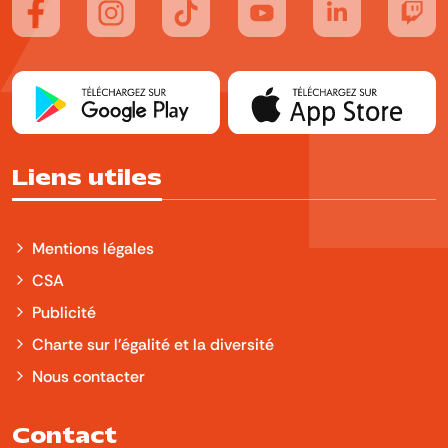
Suivez-nous sur FaceBook
Suivez-nous sur Instagram
Suivez-nous sur TikTok
Suivez-nous sur YouTube
Suivez-nous sur
Suiv
Liens utiles
Mentions légales
CSA
Publicité
Charte sur l'égalité et la diversité
Nous contacter
Contact