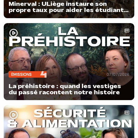
Minerval : ULiège instaure son
propre taux pour aider les étudiants
en situation de précarité
ÉMISSIONS
07/07/2026
La préhistoire : quand les vestiges
du passé racontent notre histoire