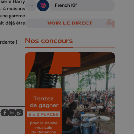
 série Harry
French Kif
es 4 maisons
A suivre
 d'une gamme
it déjà être
VOIR LE DIRECT
Nos concours
rdente !
🎁 Gagnez 5x2
places pour le
Bucolique Ferrières
Festival 🌿🎶
r
Partagez sur FaceBook
Partagez sur LinkedIn
Partagez sur Whatsapp
Concours valable jusqu'au 9 août,
23h59.