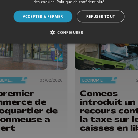
ravis
des cookies
.
Politique de confidentialité
ACCEPTER & FERMER
REFUSER TOUT
CONFIGURER
AMÉNAGEMENT DU TERRITOIRE
03/02/2026
ECONOMIE
premier
Comeos
mmerce de
introduit un
coquartier de
recours con
onmeuse a
la taxe sur l
ert
caisses en li
service