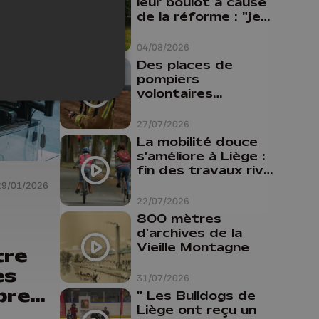
leur boulot à cause
de la réforme : "je
travaillais bien plus
comme prof que
04/08/2026
comme
Des places de
pharmacienne"
pompiers
volontaires
disponibles en
province de Liège :
27/07/2026
"Un citoyen qui
La mobilité douce
n'est formé ne
s'améliore à Liège :
peut pas nous
fin des travaux rive
aider"
gauche, pistes
29/01/2026
cyclo-piétonnes
22/07/2026
Avroy et
800 mètres
Guillemins...
d'archives de la
Vieille Montagne
tre
es
31/07/2026
bre-
" Les Bulldogs de
Liège ont reçu un