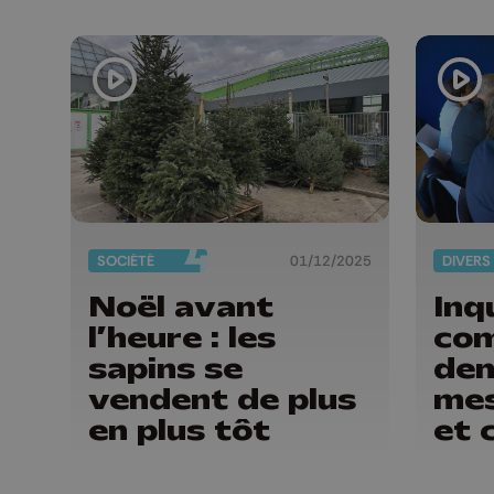
liège
SOCIÉTÉ
01/12/2025
DIVERS
Noël avant
Inq
l’heure : les
co
sapins se
de
vendent de plus
mes
en plus tôt
et 