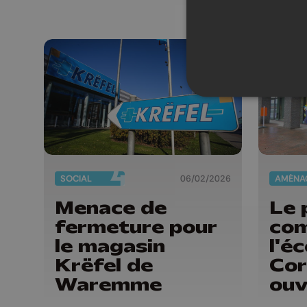
Hermalle
SOCIAL
06/02/2026
Menace de
Le 
fermeture pour
co
le magasin
l'é
Krëfel de
Cor
Waremme
ouv