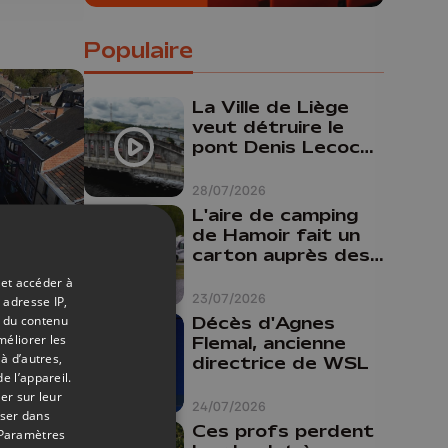
Populaire
La Ville de Liège
veut détruire le
pont Denis Lecocq
mais manque de
budget pour le
28/07/2026
faire
L'aire de camping
de Hamoir fait un
carton auprès des
touristes
08/04/2026
 et accéder à
23/07/2026
 adresse IP,
t du contenu
Décès d'Agnes
h
méliorer les
Flemal, ancienne
à d’autres,
directrice de WSL
e l’appareil.
er sur leur
24/07/2026
oser dans
ts
Ces profs perdent
Paramètres