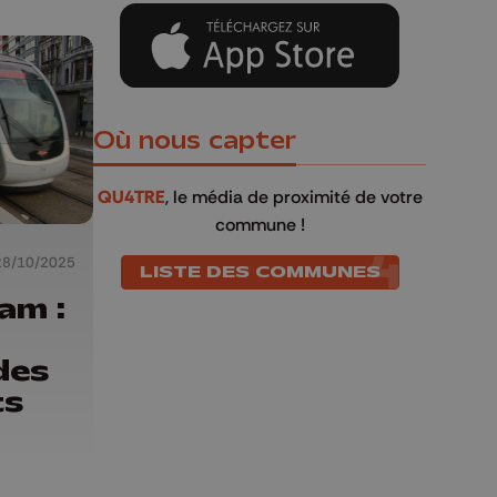
Où nous capter
QU4TRE
, le média de proximité de votre
commune !
28/10/2025
LISTE DES COMMUNES
am :
des
ts