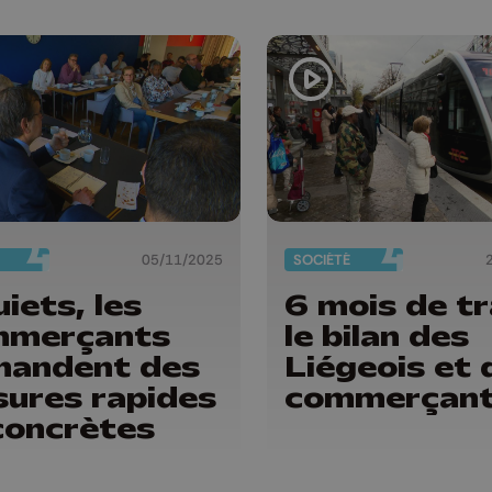
05/11/2025
SOCIÉTÉ
uiets, les
6 mois de tr
mmerçants
le bilan des
mandent des
Liégeois et 
ures rapides
commerçan
concrètes