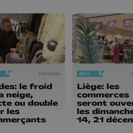
13/01/2026
INFOS
des: le froid
Liège: les
la neige,
commerces
tte ou double
seront ouve
r les
les dimanch
mmerçants
14, 21 déce
et 4 janvier