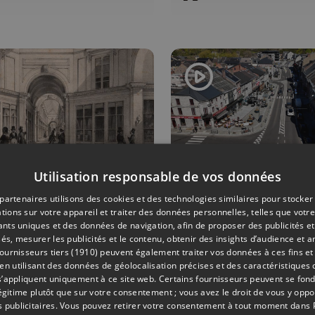
Utilisation responsable de vos données
RE
28/04/2026
AMÉNAGEMENT DU TERRITOIRE
partenaires utilisons des cookies et des technologies similaires pour stocker
tions sur votre appareil et traiter des données personnelles, telles que votre
 galerie
Aywaille: la
iants uniques et des données de navigation, afin de proposer des publicités e
pirée de Paris
place Josep
és, mesurer les publicités et le contenu, obtenir des insights d’audience et a
ournisseurs tiers (1910)
peuvent également traiter vos données à ces fins et 
cœur de
Thiry finie,
 utilisant des données de géolocalisation précises et des caractéristiques d
ge ?
citoyens et
s’appliquent uniquement à ce site web. Certains fournisseurs peuvent se fond
légitime plutôt que sur votre consentement ; vous avez le droit de vous y opp
commerçan
 publicitaires
. Vous pouvez retirer votre consentement à tout moment dans