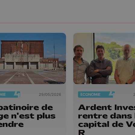
MIE
29/05/2026
ECONOMIE
patinoire de
Ardent Inve
ge n'est plus
rentre dans 
endre
capital de V
R