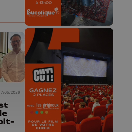
🎬 Concours CUT x
Les Grignoux ✨
Concours permanent - 2 places à
27/05/2026
gagner chaque semaine !
st
le
olt-