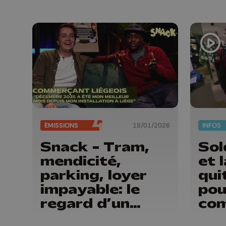
ÉMISSIONS
18/01/2026
INFOS
Snack - Tram,
Sol
mendicité,
et 
parking, loyer
qui
impayable: le
pou
regard d’un
co
commerçant sur