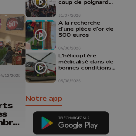
coup de poignard
dans le dos "
31/07/2026
A la recherche
d'une pièce d'or de
500 euros
04/08/2026
L'hélicoptère
médicalisé dans de
bonnes conditions à
Oupeye
04/12/2025
05/08/2026
Notre app
rts
es
mbre