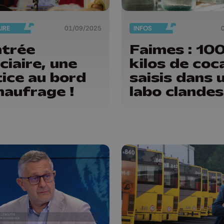
AIRE
01/09/2025
INFOS
trée
Faimes : 10
iciaire, une
kilos de coc
tice au bord
saisis dans 
naufrage !
labo clandes