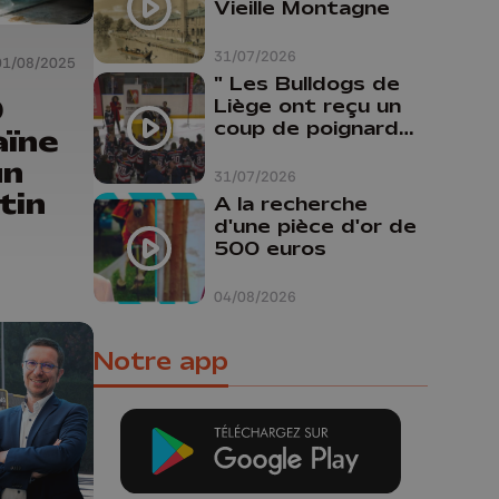
Vieille Montagne
31/07/2026
01/08/2025
" Les Bulldogs de
0
Liège ont reçu un
coup de poignard
aïne
dans le dos "
un
31/07/2026
tin
A la recherche
d'une pièce d'or de
500 euros
04/08/2026
Notre app