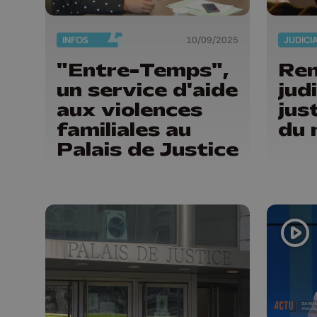
INFOS
10/09/2025
JUDICI
"Entre-Temps",
Ren
un service d'aide
jud
aux violences
jus
familiales au
du 
Palais de Justice