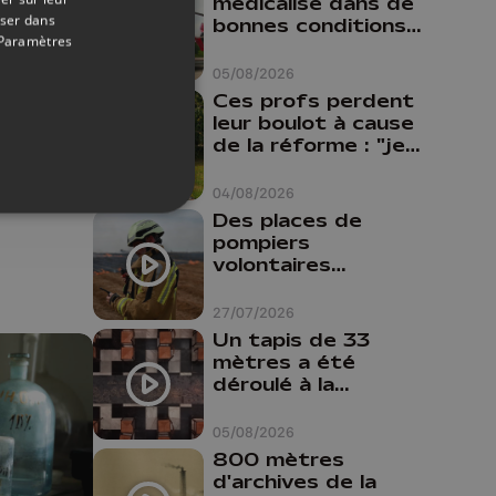
médicalisé dans de
oser dans
bonnes conditions à
Paramètres
Oupeye
05/08/2026
11/10/2025
Ces profs perdent
xho
leur boulot à cause
de la réforme : "je
travaillais bien plus
comme prof que
04/08/2026
comme
Des places de
pharmacienne"
pompiers
volontaires
disponibles en
province de Liège :
27/07/2026
"Un citoyen qui
Un tapis de 33
n'est formé ne
mètres a été
peut pas nous
déroulé à la
aider"
Cathédrale de
Liège
05/08/2026
800 mètres
d'archives de la