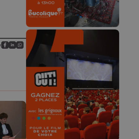
r
Partagez sur FaceBook
Partagez sur LinkedIn
Partagez sur Whatsapp
🎬 Concours CUT x
Les Grignoux ✨
Concours permanent - 2 places à
gagner chaque semaine !