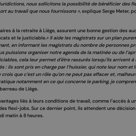
ridictions, nous sollicitons la possibilité de bénéficier des fl
rt au travail que nous fournissons »
, explique Serge Meter, p
taires à la retraite à Liège, assurent une bonne gestion des au
ocats et le justiciable.
« Il aide les magistrats sur un plan pure
onant, en informant les magistrats du nombre de personnes pr
us puissions organiser notre agenda de la matinée ou de l’apr
iables, cela leur permet d’être rassurés lorsqu’ils arrivent à
: ils sont pris en charge par l’huissier, qui note leur nom et 
je crois que c’est un rôle qu’on ne peut pas effacer et, malhe
 pratique notamment en ce qui concerne le parking, je compren
 barreau de Liège.
antages liés à leurs conditions de travail, comme l’accès à un
es flexi-jobs. Sur ce dernier point, ils attendent une décision
di matin à 8 heures.