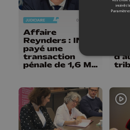
intérêt 
Paramètres
JUDICIAIRE
05/05/2026
JUDICI
Affaire
Un 
Reynders : ING a
grè
payé une
par
transaction
d'a
pénale de 1,6 M€
tri
dans un dossier
connexe