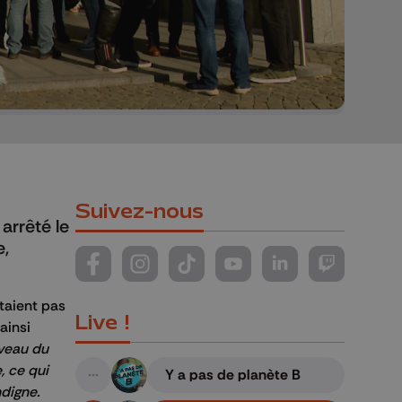
Suivez-nous
arrêté le
e,
Suivez-nous sur FaceBook
Suivez-nous sur Instagram
Suivez-nous sur TikTok
Suivez-nous sur YouTube
Suivez-nous sur Li
Suivez-nous
étaient pas
Live !
ainsi
iveau du
, ce qui
Y a pas de planète B
A suivre
ndigne.