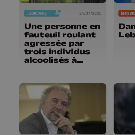
JUDICIAIRE
24/07/2025
ÉMISSI
Une personne en
Da
fauteuil roulant
Leb
agressée par
trois individus
alcoolisés à
Liège