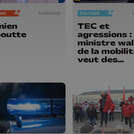
ONS
31/05/2025
POLITIQUE
mien
TEC et
outte
agressions : 
ministre wal
de la mobili
veut des
réactions