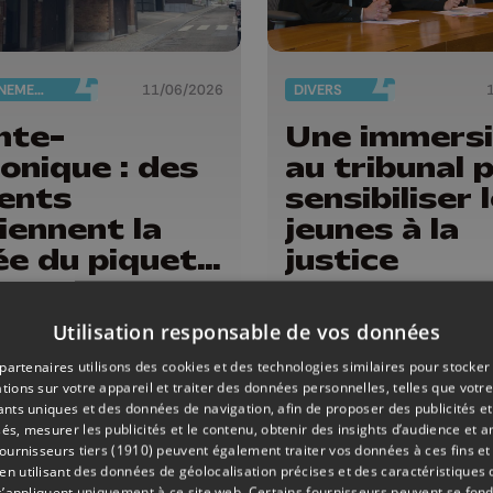
ENSEIGNEMENT
11/06/2026
DIVERS
nte-
Une immers
onique : des
au tribunal 
ents
sensibiliser 
iennent la
jeunes à la
ée du piquet
justice
grève
Utilisation responsable de vos données
partenaires utilisons des cookies et des technologies similaires pour stocker
tions sur votre appareil et traiter des données personnelles, telles que votre
iants uniques et des données de navigation, afin de proposer des publicités e
és, mesurer les publicités et le contenu, obtenir des insights d’audience et a
ournisseurs tiers (1910)
peuvent également traiter vos données à ces fins et 
 utilisant des données de géolocalisation précises et des caractéristiques d
s’appliquent uniquement à ce site web. Certains fournisseurs peuvent se fond