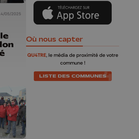
14/05/2025
le
Où nous capter
lon
té
QU4TRE
, le média de proximité de votre
commune !
LISTE DES COMMUNES