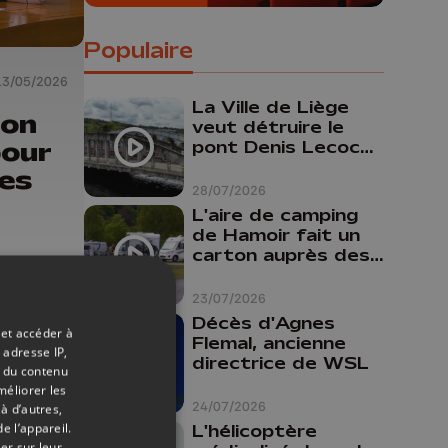
Populaire
13/05/2026
La Ville de Liège
ion
veut détruire le
pour
pont Denis Lecocq
mais manque de
les
budget pour le
28/07/2026
faire
L'aire de camping
de Hamoir fait un
carton auprès des
touristes
23/07/2026
Décès d'Agnes
 et accéder à
Flemal, ancienne
 adresse IP,
directrice de WSL
t du contenu
méliorer les
24/07/2026
à d’autres,
e l’appareil.
L'hélicoptère
er sur leur