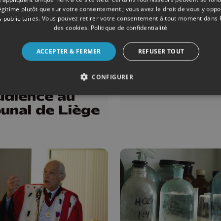
légitime plutôt que sur votre consentement ; vous avez le droit de vous y opp
 publicitaires
. Vous pouvez retirer votre consentement à tout moment dans
des cookies
.
Politique de confidentialité
AIRE
25/02/2026
ÉMISSIONS
préavis de
Philippe Bo
ACCEPTER & FERMER
REFUSER TOUT
ve déposé
CONFIGURER
 les huissiers
udience au
bunal de Liège