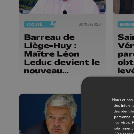
SOCIÉTÉ
30/06/2026
Barreau de
Sai
Liège-Huy :
Vér
Maître Léon
par
Leduc devient le
obt
nouveau
lev
Bâtonnier
de 
Nous et nos 
des informa
des identif
personnalis
services.
F
notamment en
Vos choix 