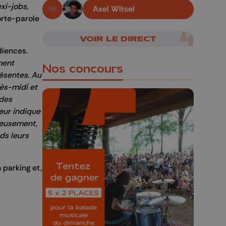
exi-jobs,
Axel Witsel
En live!
orte-parole
VOIR LE DIRECT
diences.
ment
Nos concours
ésentes. Au
ès-midi et
 des
leur indique
ureusement,
ds leurs
🎁 Gagnez 5x2
places pour le
Bucolique Ferrières
 parking et,
Festival 🌿🎶
Concours valable jusqu'au 9 août,
23h59.