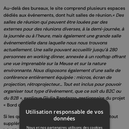
Au-delà des bureaux, le site comprend plusieurs espaces
dédiés aux événements, dont huit salles de réunion.
« Des
salles de réunion qui peuvent être louées par des
externes pour des réunions diverses, à la demi-journée, à
la journée ou à l'heure, mais également une grande salle
événementielle dans laquelle nous nous trouvons
actuellement. Une salle pouvant accueillir jusqu'à 280
personnes en working dinner, annexée à un rooftop offrant
une vue imprenable sur la Meuse et sur la nature
environnante. Nous disposons également d’une salle de
conférence entièrement équipée : micros, écran de
projection, rétroprojecteur… Tout est inclus pour pouvoir
organiser tout type d’événement, que ce soit du B2C ou
du B2B »
, explique Giulia Randazzo, gestionnaire du projet
« Bord de Meuse ».
Utilisation responsable de vos
Si les quatre maisons en co-living constituent un atout
données
supplémentaire pour ce centre d'affaires, celui-ci
Nous et nos partenaires utilisons des cookies