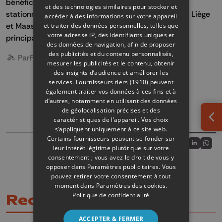
bénéficie également de nombreux espaces de
et des technologies similaires pour stocker et
stationnement et d'une situation stratégique entre Liège
accéder à des informations sur votre appareil
et Maastricht, facilement accessibles depuis les
et traiter des données personnelles, telles que
votre adresse IP, des identifiants uniques et
principaux axes routiers et les aéroports.
des données de navigation, afin de proposer
des publicités et du contenu personnalisés,
Par
France Defalle
mesurer les publicités et le contenu, obtenir
des insights d’audience et améliorer les
services.
Fournisseurs tiers (1910)
peuvent
également traiter vos données à ces fins et à
d’autres, notamment en utilisant des données
BUSINESS PARK
de géolocalisation précises et des
caractéristiques de l’appareil. Vos choix
Ouv
s’appliquent uniquement à ce site web.
Certains fournisseurs peuvent se fonder sur
Partager sur
leur intérêt légitime plutôt que sur votre
Partagez sur
Partagez 
Parta
consentement ; vous avez le droit de vous y
opposer dans
Paramètres publicitaires
. Vous
pouvez retirer votre consentement à tout
moment dans
Paramètres des cookies
.
Politique de confidentialité
Recommandations
ACCEPTER & FERMER