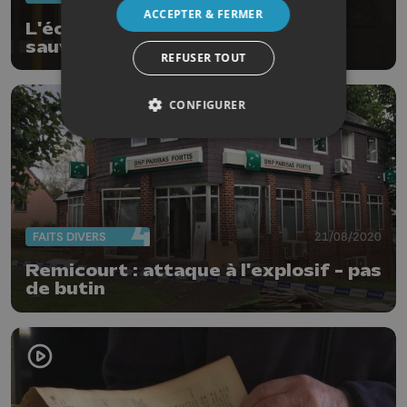
ACCEPTER & FERMER
L'école des P'tits Pousset est
sauvée !
REFUSER TOUT
CONFIGURER
FAITS DIVERS
21/08/2020
Remicourt : attaque à l'explosif - pas
de butin