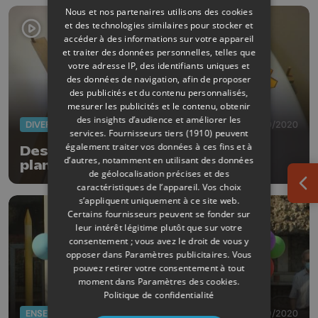
Nous et nos partenaires utilisons des cookies
et des technologies similaires pour stocker et
accéder à des informations sur votre appareil
et traiter des données personnelles, telles que
votre adresse IP, des identifiants uniques et
des données de navigation, afin de proposer
des publicités et du contenu personnalisés,
mesurer les publicités et le contenu, obtenir
des insights d’audience et améliorer les
DIVERS
17/10/2020
services.
Fournisseurs tiers (1910)
peuvent
également traiter vos données à ces fins et à
Des supports pour ranger des
d’autres, notamment en utilisant des données
planches de surf fabriqués à
de géolocalisation précises et des
Remicourt
caractéristiques de l’appareil. Vos choix
Ouv
s’appliquent uniquement à ce site web.
Certains fournisseurs peuvent se fonder sur
leur intérêt légitime plutôt que sur votre
consentement ; vous avez le droit de vous y
opposer dans
Paramètres publicitaires
. Vous
pouvez retirer votre consentement à tout
moment dans
Paramètres des cookies
.
Politique de confidentialité
ENSEIGNEMENT
01/09/2020