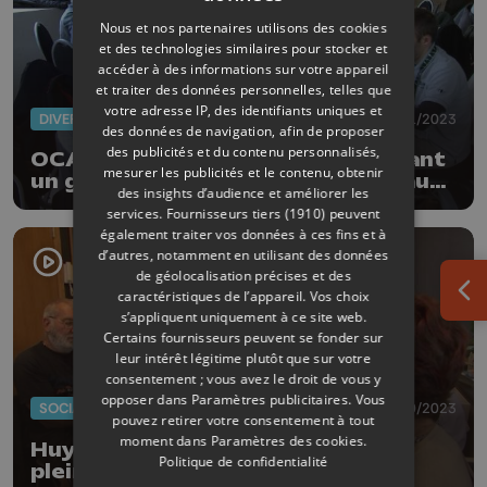
Nous et nos partenaires utilisons des cookies
et des technologies similaires pour stocker et
accéder à des informations sur votre appareil
et traiter des données personnelles, telles que
votre adresse IP, des identifiants uniques et
DIVERS
06/11/2023
des données de navigation, afin de proposer
des publicités et du contenu personnalisés,
OCA Days 2023 au Val-Benoît avant
mesurer les publicités et le contenu, obtenir
un grand rassemblement ODOO au
des insights d’audience et améliorer les
Heysel
services.
Fournisseurs tiers (1910)
peuvent
également traiter vos données à ces fins et à
d’autres, notamment en utilisant des données
de géolocalisation précises et des
caractéristiques de l’appareil. Vos choix
Ouv
s’appliquent uniquement à ce site web.
Certains fournisseurs peuvent se fonder sur
leur intérêt légitime plutôt que sur votre
consentement ; vous avez le droit de vous y
opposer dans
Paramètres publicitaires
. Vous
SOCIAL
06/10/2023
pouvez retirer votre consentement à tout
moment dans
Paramètres des cookies
.
Huy: Les Ateliers d'Emma font le
Politique de confidentialité
plein