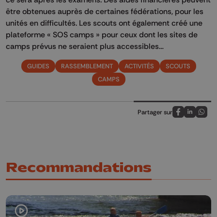
être obtenues auprès de certaines fédérations, pour les
unités en difficultés. Les scouts ont également créé une
plateforme « SOS camps » pour ceux dont les sites de
camps prévus ne seraient plus accessibles…
GUIDES
RASSEMBLEMENT
ACTIVITÉS
SCOUTS
CAMPS
Partager sur
Partagez sur
Partagez 
Parta
Recommandations