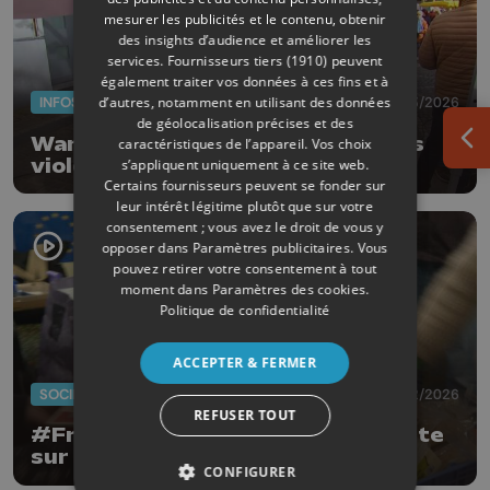
mesurer les publicités et le contenu, obtenir
des insights d’audience et améliorer les
services.
Fournisseurs tiers (1910)
peuvent
également traiter vos données à ces fins et à
d’autres, notamment en utilisant des données
INFOS
06/03/2026
de géolocalisation précises et des
Waremme : sensibiliser contre les
caractéristiques de l’appareil. Vos choix
Ouv
violences intrafamiliales
s’appliquent uniquement à ce site web.
Certains fournisseurs peuvent se fonder sur
leur intérêt légitime plutôt que sur votre
consentement ; vous avez le droit de vous y
opposer dans
Paramètres publicitaires
. Vous
pouvez retirer votre consentement à tout
moment dans
Paramètres des cookies
.
Politique de confidentialité
ACCEPTER & FERMER
SOCIÉTÉ
16/02/2026
REFUSER TOUT
#FrigoVide : la campagne qui alerte
sur la précarité alimentaire
CONFIGURER