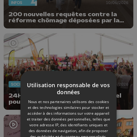
INFOS
10/04/2026
200 nouvelles requêtes contre la
réforme chômage déposées par la
FGTB
Utilisation responsable de vos
SOCIÉTÉ
20/03/2026
données
24H Télévie : un bilan exceptionnel
pour toutes et tous
Nous et nos partenaires utilisons des cookies
et des technologies similaires pour stocker et
accéder à des informations sur votre appareil
et traiter des données personnelles, telles que
votre adresse IP, des identifiants uniques et
des données de navigation, afin de proposer
des publicités et du contenu personnalisés,