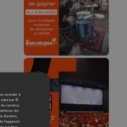
Festival 🌿🎶
Concours valable jusqu'au 9 août,
23h59.
🎬 Concours CUT x
 et accéder à
 adresse IP,
Les Grignoux ✨
t du contenu
méliorer les
Concours permanent - 2 places à
à d’autres,
e l’appareil.
gagner chaque semaine !
er sur leur