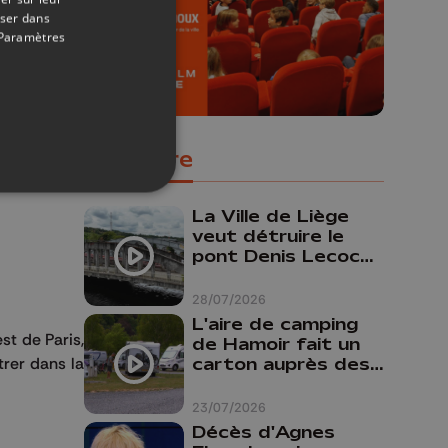
oser dans
Paramètres
Populaire
La Ville de Liège
veut détruire le
pont Denis Lecocq
mais manque de
budget pour le
28/07/2026
faire
L'aire de camping
t de Paris,
de Hamoir fait un
trer dans la
carton auprès des
touristes
23/07/2026
Décès d'Agnes