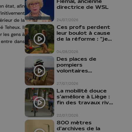
Flemal, ancienne
n état, afin
directrice de WSL
finitivement
érieur de la
24/07/2026
Ces profs perdent
é Teheux. Il
leur boulot à cause
r les gens à
de la réforme : "je
n entre dans
travaillais bien plus
comme prof que
04/08/2026
comme
Des places de
pharmacienne"
pompiers
volontaires
disponibles en
province de Liège :
27/07/2026
"Un citoyen qui
La mobilité douce
n'est formé ne
s'améliore à Liège :
peut pas nous
fin des travaux rive
aider"
gauche, pistes
cyclo-piétonnes
22/07/2026
Avroy et
800 mètres
Guillemins...
d'archives de la