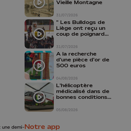
Vieille Montagne
31/07/2026
" Les Bulldogs de
Liège ont reçu un
coup de poignard
dans le dos "
31/07/2026
A la recherche
d'une pièce d'or de
500 euros
04/08/2026
L'hélicoptère
médicalisé dans de
bonnes conditions à
Oupeye
05/08/2026
Notre app
et une demi-