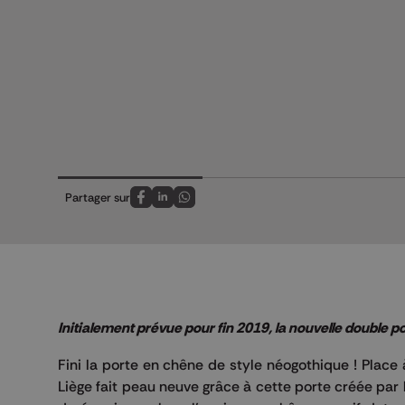
Partager sur
Partagez sur FaceBook
Partagez sur LinkedIn
Partagez sur Whatsapp
Initialement prévue pour fin 2019, la nouvelle double por
Fini la porte en chêne de style néogothique ! Place
Liège fait peau neuve grâce à cette porte créée par