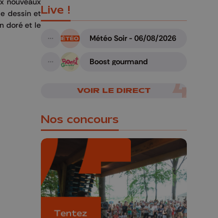
ux nouveaux
Live !
de dessin et
on doré et le
Météo Soir - 06/08/2026
A suivre
Boost gourmand
A suivre
VOIR LE DIRECT
Nos concours
🎁 Gagnez 5x2
places pour le
Bucolique Ferrières