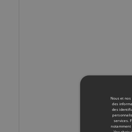
Nous et nos 
des informa
des identif
personnalis
services.
F
notamment en
Vos choix 